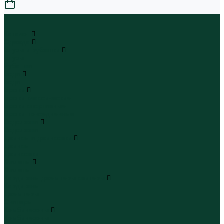
0
...
Каталог
Одежда
Блузы и рубашки
Блузы
Рубашки
Боди
Боди
Брюки
Брюки классические
Брюки спортивные
Брюки повседневные
Водолазки
Водолазки
Джинсы и джинсовки
Джинсы
Джинсовки
Жилеты
Жилеты
Кардиганы джемперы свитеры
Кардиганы
Джемперы
Свитеры
Комбинезоны
Комбинезоны