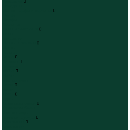
Чемоданы
Чемоданы
Шапки шарфы и перчатки
Шапки
Шарфы
Перчатки
Кепки и бейсболки
Кепки
Бейсболки
Шляпы и панамы
Шляпы
Панамы
Белье
Пижамы
Пижамы
Майки
Майки
Бюстгальтеры
Носки
Носки
Трусы
Трусы
Комплекты белья
Комплекты белья
Бюстгальтеры
Пляжная одежда
Купальники
Купальники