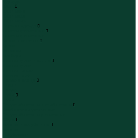
Бермуды
Юбки
Юбки мини
Юбки миди
Юбки макси
Верхняя одежда
Жилеты утепленные
Жилеты утепленные
Куртки и ветровки
Куртки
Ветровки
Бомберы
Зимние куртки и пальто
Зимние куртки
Зимние пальто
Зимние парки
Пальто и плащи
Плащи
Пальто
Шубы
Шубы
Полукомбинезоны и комбинезоны
Комбинезоны утепленные
Полукомбинезоны утепленные
Обувь
Ботинки и полуботинки
Ботинки
Полуботинки