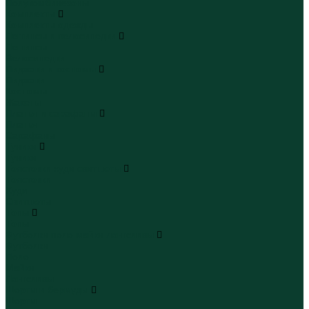
Полукомбинезоны
Комплекты
Комплекты одежды
Леггинсы и велосипедки
Леггинсы
Велосипедки
Пиджаки и костюмы
Пиджаки
Костюмы
Жакеты
Платья и сарафаны
Платья
Сарафаны
Туники
Туники
Толстовки худи свитшоты
Толстовки
Худи
Свитшоты
Топы
Топы
Футболки поло майки лонгсливы
Футболки
Поло
Майки
Лонгсливы
Шорты и бермуды
Шорты