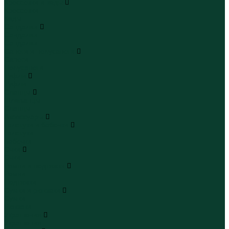
Кроссовки и кеды
Кроссовки
Кеды
Сандалии
Сандалии
Сандалии
Сапоги и полусапоги
Сапоги
Полусапоги
Туфли
Туфли
Сланцы
Шлепанцы
Сланцы
Аксессуары
Галстуки и бабочки
Галстуки
Бабочки
Очки
Очки
Ремни и подтяжки
Ремни
Подтяжки
Сумки и рюкзаки
Сумки
Рюкзаки
Украшения
Украшения