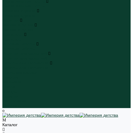
Плавательные шорты
Плавательные шорты
Пляжная одежда
Пляжная одежда
Игрушки
Мягкие игрушки
Мягкие игрушки
Транспорт
Транспорт
Игровые наборы
Игровые наборы
Игрушки для малышей
Игрушки для малышей
Наборы для творчества
Наборы для творчества
Школьная форма
Девочки
Мальчики
Школа
Бренды
Новинки
Распродажа
Магазины
Каталог