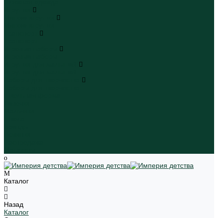
Пляжная одежда
Игрушки
Мягкие игрушки
Мягкие игрушки
Транспорт
Транспорт
Игровые наборы
Игровые наборы
Игрушки для малышей
Игрушки для малышей
Наборы для творчества
Наборы для творчества
Школьная форма
Девочки
Мальчики
Школа
Бренды
Новинки
Распродажа
Магазины
Каталог
Назад
Каталог