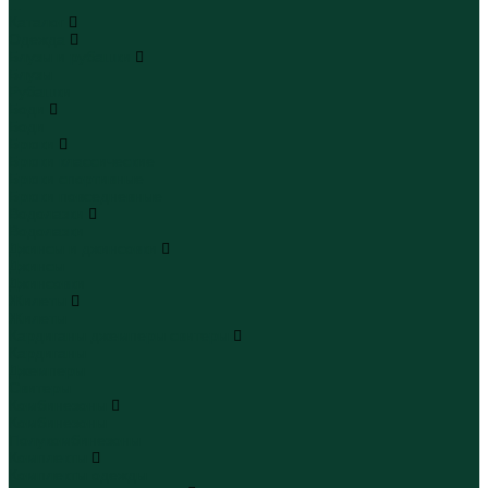
...
Каталог
Одежда
Блузы и рубашки
Блузы
Рубашки
Боди
Боди
Брюки
Брюки классические
Брюки спортивные
Брюки повседневные
Водолазки
Водолазки
Джинсы и джинсовки
Джинсы
Джинсовки
Жилеты
Жилеты
Кардиганы джемперы свитеры
Кардиганы
Джемперы
Свитеры
Комбинезоны
Комбинезоны
Полукомбинезоны
Комплекты
Комплекты одежды