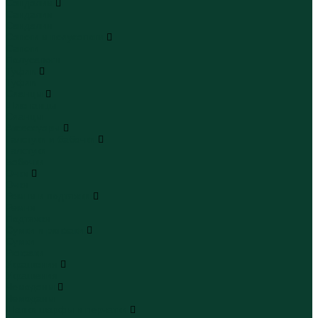
Сандалии
Сандалии
Сандалии
Сапоги и полусапоги
Сапоги
Полусапоги
Туфли
Туфли
Сланцы
Шлепанцы
Сланцы
Аксессуары
Галстуки и бабочки
Галстуки
Бабочки
Очки
Очки
Ремни и подтяжки
Ремни
Подтяжки
Сумки и рюкзаки
Сумки
Рюкзаки
Украшения
Украшения
Чемоданы
Чемоданы
Шапки шарфы и перчатки