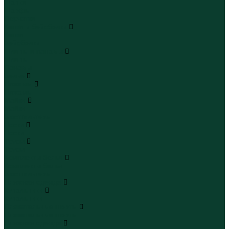
Шапки
Шарфы
Перчатки
Кепки и бейсболки
Кепки
Бейсболки
Шляпы и панамы
Шляпы
Панамы
Белье
Пижамы
Пижамы
Майки
Майки
Бюстгальтеры
Носки
Носки
Трусы
Трусы
Комплекты белья
Комплекты белья
Бюстгальтеры
Пляжная одежда
Купальники
Купальники
Плавательные шорты
Плавательные шорты
Пляжная одежда