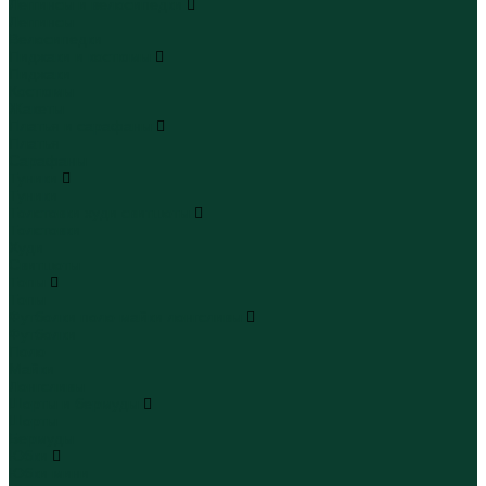
Леггинсы и велосипедки
Леггинсы
Велосипедки
Пиджаки и костюмы
Пиджаки
Костюмы
Жакеты
Платья и сарафаны
Платья
Сарафаны
Туники
Туники
Толстовки худи свитшоты
Толстовки
Худи
Свитшоты
Топы
Топы
Футболки поло майки лонгсливы
Футболки
Поло
Майки
Лонгсливы
Шорты и бермуды
Шорты
Бермуды
Юбки
Юбки мини