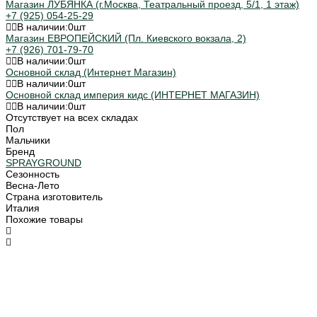
Магазин ЛУБЯНКА (г.Москва, Театральный проезд, 5/1, 1 этаж)
+7 (925) 054-25-29
В наличии:
0
шт
Магазин ЕВРОПЕЙСКИЙ (Пл. Киевского вокзала, 2)
+7 (926) 701-79-70
В наличии:
0
шт
Основной склад (Интернет Магазин)
В наличии:
0
шт
Основной склад империя кидс (ИНТЕРНЕТ МАГАЗИН)
В наличии:
0
шт
Отсутствует на всех складах
Пол
Мальчики
Бренд
SPRAYGROUND
Сезонность
Весна-Лето
Страна изготовитель
Италия
Похожие товары