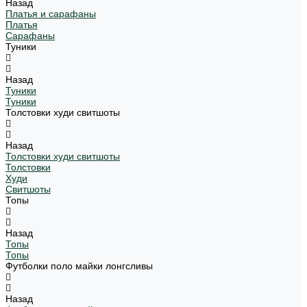
Назад
Платья и сарафаны
Платья
Сарафаны
Туники
Назад
Туники
Туники
Толстовки худи свитшоты
Назад
Толстовки худи свитшоты
Толстовки
Худи
Свитшоты
Топы
Назад
Топы
Топы
Футболки поло майки лонгсливы
Назад