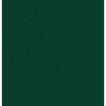
Юбки миди
Юбки макси
Верхняя одежда
Жилеты утепленные
Жилеты утепленные
Куртки и ветровки
Куртки
Ветровки
Бомберы
Зимние куртки и пальто
Зимние куртки
Зимние пальто
Зимние парки
Пальто и плащи
Плащи
Пальто
Шубы
Шубы
Полукомбинезоны и комбинезоны
Комбинезоны утепленные
Полукомбинезоны утепленные
Обувь
Ботинки и полуботинки
Ботинки
Полуботинки
Кроссовки и кеды
Кроссовки
Кеды