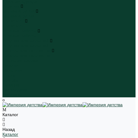
Пляжная одежда
Игрушки
Мягкие игрушки
Мягкие игрушки
Транспорт
Транспорт
Игровые наборы
Игровые наборы
Игрушки для малышей
Игрушки для малышей
Наборы для творчества
Наборы для творчества
Школьная форма
Девочки
Мальчики
Школа
Бренды
Новинки
Распродажа
Магазины
Каталог
Назад
Каталог