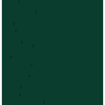
Сандалии
Сандалии
Сандалии
Сапоги и полусапоги
Сапоги
Полусапоги
Туфли
Туфли
Сланцы
Шлепанцы
Сланцы
Аксессуары
Галстуки и бабочки
Галстуки
Бабочки
Очки
Очки
Ремни и подтяжки
Ремни
Подтяжки
Сумки и рюкзаки
Сумки
Рюкзаки
Украшения
Украшения
Чемоданы
Чемоданы
Шапки шарфы и перчатки