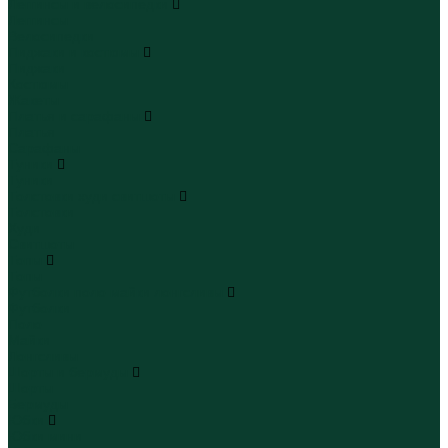
Леггинсы и велосипедки
Леггинсы
Велосипедки
Пиджаки и костюмы
Пиджаки
Костюмы
Жакеты
Платья и сарафаны
Платья
Сарафаны
Туники
Туники
Толстовки худи свитшоты
Толстовки
Худи
Свитшоты
Топы
Топы
Футболки поло майки лонгсливы
Футболки
Поло
Майки
Лонгсливы
Шорты и бермуды
Шорты
Бермуды
Юбки
Юбки мини