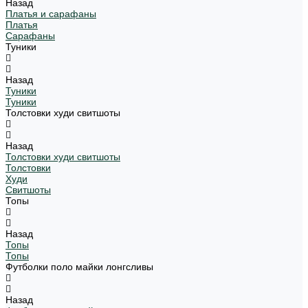
Назад
Платья и сарафаны
Платья
Сарафаны
Туники
Назад
Туники
Туники
Толстовки худи свитшоты
Назад
Толстовки худи свитшоты
Толстовки
Худи
Свитшоты
Топы
Назад
Топы
Топы
Футболки поло майки лонгсливы
Назад