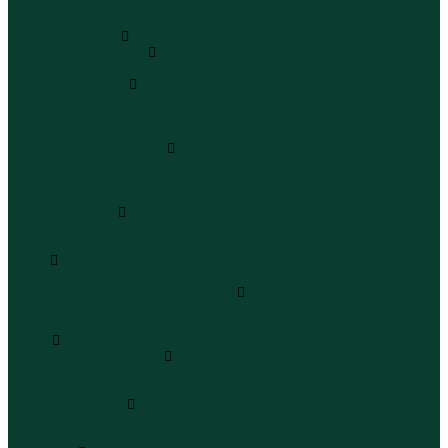
Юбки миди
Юбки макси
Верхняя одежда
Жилеты утепленные
Жилеты утепленные
Куртки и ветровки
Куртки
Ветровки
Бомберы
Зимние куртки и пальто
Зимние куртки
Зимние пальто
Зимние парки
Пальто и плащи
Плащи
Пальто
Шубы
Шубы
Полукомбинезоны и комбинезоны
Комбинезоны утепленные
Полукомбинезоны утепленные
Обувь
Ботинки и полуботинки
Ботинки
Полуботинки
Кроссовки и кеды
Кроссовки
Кеды