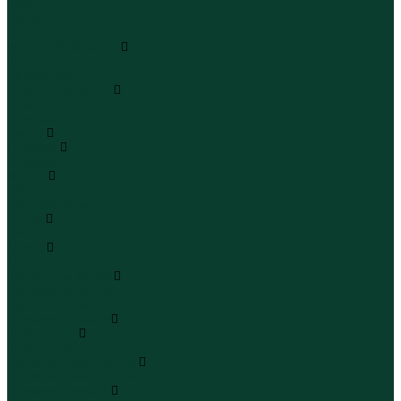
Шапки
Шарфы
Перчатки
Кепки и бейсболки
Кепки
Бейсболки
Шляпы и панамы
Шляпы
Панамы
Белье
Пижамы
Пижамы
Майки
Майки
Бюстгальтеры
Носки
Носки
Трусы
Трусы
Комплекты белья
Комплекты белья
Бюстгальтеры
Пляжная одежда
Купальники
Купальники
Плавательные шорты
Плавательные шорты
Пляжная одежда