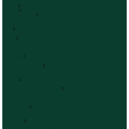
...
Каталог
Одежда
Блузы и рубашки
Блузы
Рубашки
Боди
Боди
Брюки
Брюки классические
Брюки спортивные
Брюки повседневные
Водолазки
Водолазки
Джинсы и джинсовки
Джинсы
Джинсовки
Жилеты
Жилеты
Кардиганы джемперы свитеры
Кардиганы
Джемперы
Свитеры
Комбинезоны
Комбинезоны
Полукомбинезоны
Комплекты
Комплекты одежды