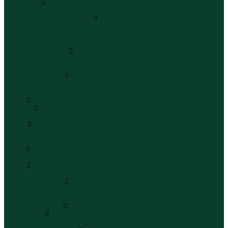
Чемоданы
Чемоданы
Шапки шарфы и перчатки
Шапки
Шарфы
Перчатки
Кепки и бейсболки
Кепки
Бейсболки
Шляпы и панамы
Шляпы
Панамы
Белье
Пижамы
Пижамы
Майки
Майки
Бюстгальтеры
Носки
Носки
Трусы
Трусы
Комплекты белья
Комплекты белья
Бюстгальтеры
Пляжная одежда
Купальники
Купальники