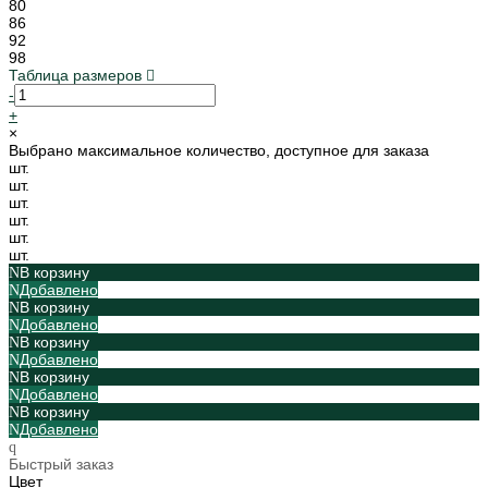
80
86
92
98
Таблица размеров
-
+
×
Выбрано максимальное количество, доступное для заказа
шт.
шт.
шт.
шт.
шт.
шт.
В корзину
Добавлено
В корзину
Добавлено
В корзину
Добавлено
В корзину
Добавлено
В корзину
Добавлено
Быстрый заказ
Цвет