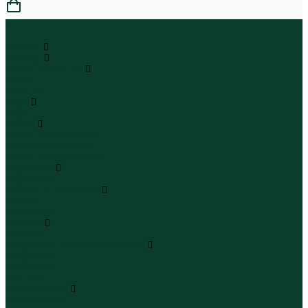
0
...
Каталог
Одежда
Блузы и рубашки
Блузы
Рубашки
Боди
Боди
Брюки
Брюки классические
Брюки спортивные
Брюки повседневные
Водолазки
Водолазки
Джинсы и джинсовки
Джинсы
Джинсовки
Жилеты
Жилеты
Кардиганы джемперы свитеры
Кардиганы
Джемперы
Свитеры
Комбинезоны
Комбинезоны