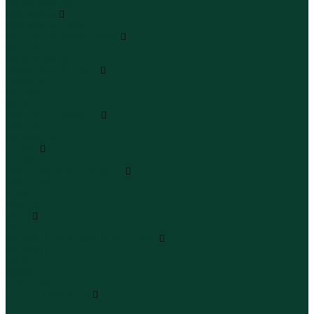
Полукомбинезоны
Комплекты
Комплекты одежды
Леггинсы и велосипедки
Леггинсы
Велосипедки
Пиджаки и костюмы
Пиджаки
Костюмы
Жакеты
Платья и сарафаны
Платья
Сарафаны
Туники
Туники
Толстовки худи свитшоты
Толстовки
Худи
Свитшоты
Топы
Топы
Футболки поло майки лонгсливы
Футболки
Поло
Майки
Лонгсливы
Шорты и бермуды
Шорты