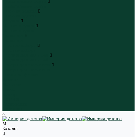
Плавательные шорты
Плавательные шорты
Пляжная одежда
Пляжная одежда
Игрушки
Мягкие игрушки
Мягкие игрушки
Транспорт
Транспорт
Игровые наборы
Игровые наборы
Игрушки для малышей
Игрушки для малышей
Наборы для творчества
Наборы для творчества
Школьная форма
Девочки
Мальчики
Школа
Бренды
Новинки
Распродажа
Магазины
Каталог