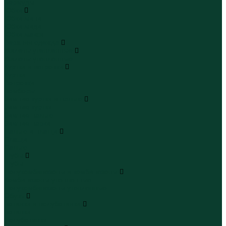
Бермуды
Юбки
Юбки мини
Юбки миди
Юбки макси
Верхняя одежда
Жилеты утепленные
Жилеты утепленные
Куртки и ветровки
Куртки
Ветровки
Бомберы
Зимние куртки и пальто
Зимние куртки
Зимние пальто
Зимние парки
Пальто и плащи
Плащи
Пальто
Шубы
Шубы
Полукомбинезоны и комбинезоны
Комбинезоны утепленные
Полукомбинезоны утепленные
Обувь
Ботинки и полуботинки
Ботинки
Полуботинки