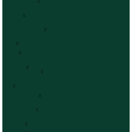
Кроссовки и кеды
Кроссовки
Кеды
Сандалии
Сандалии
Сандалии
Сапоги и полусапоги
Сапоги
Полусапоги
Туфли
Туфли
Сланцы
Шлепанцы
Сланцы
Аксессуары
Галстуки и бабочки
Галстуки
Бабочки
Очки
Очки
Ремни и подтяжки
Ремни
Подтяжки
Сумки и рюкзаки
Сумки
Рюкзаки
Украшения
Украшения