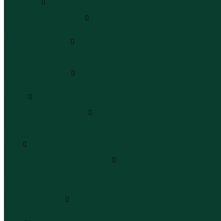
Комплекты
Комплекты одежды
Леггинсы и велосипедки
Леггинсы
Велосипедки
Пиджаки и костюмы
Пиджаки
Костюмы
Жакеты
Платья и сарафаны
Платья
Сарафаны
Туники
Туники
Толстовки худи свитшоты
Толстовки
Худи
Свитшоты
Топы
Топы
Футболки поло майки лонгсливы
Футболки
Поло
Майки
Лонгсливы
Шорты и бермуды
Шорты
Бермуды