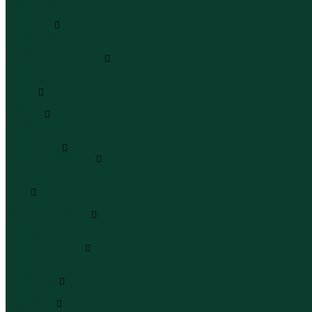
Кроссовки
Кеды
Сандалии
Сандалии
Сандалии
Сапоги и полусапоги
Сапоги
Полусапоги
Туфли
Туфли
Сланцы
Шлепанцы
Сланцы
Аксессуары
Галстуки и бабочки
Галстуки
Бабочки
Очки
Очки
Ремни и подтяжки
Ремни
Подтяжки
Сумки и рюкзаки
Сумки
Рюкзаки
Украшения
Украшения
Чемоданы