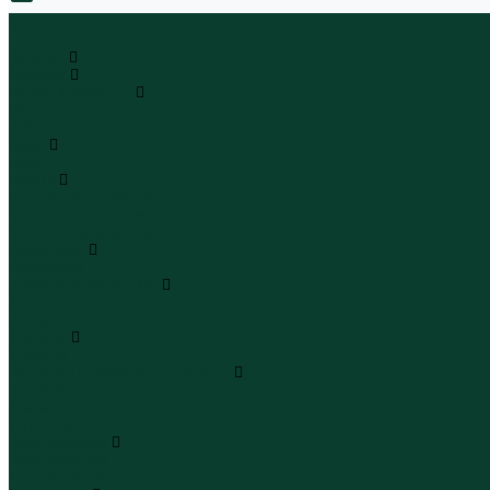
0
...
Каталог
Одежда
Блузы и рубашки
Блузы
Рубашки
Боди
Боди
Брюки
Брюки классические
Брюки спортивные
Брюки повседневные
Водолазки
Водолазки
Джинсы и джинсовки
Джинсы
Джинсовки
Жилеты
Жилеты
Кардиганы джемперы свитеры
Кардиганы
Джемперы
Свитеры
Комбинезоны
Комбинезоны
Полукомбинезоны