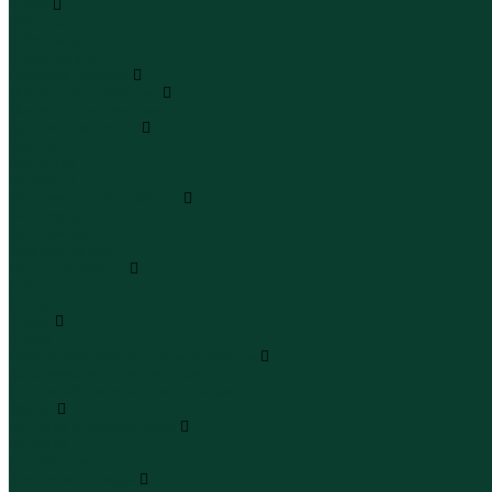
Юбки
Юбки мини
Юбки миди
Юбки макси
Верхняя одежда
Жилеты утепленные
Жилеты утепленные
Куртки и ветровки
Куртки
Ветровки
Бомберы
Зимние куртки и пальто
Зимние куртки
Зимние пальто
Зимние парки
Пальто и плащи
Плащи
Пальто
Шубы
Шубы
Полукомбинезоны и комбинезоны
Комбинезоны утепленные
Полукомбинезоны утепленные
Обувь
Ботинки и полуботинки
Ботинки
Полуботинки
Кроссовки и кеды