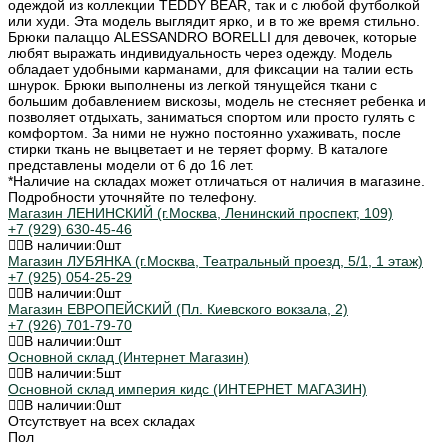
одеждой из коллекции TEDDY BEAR, так и с любой футболкой
или худи. Эта модель выглядит ярко, и в то же время стильно.
Брюки палаццо ALESSANDRO BORELLI для девочек, которые
любят выражать индивидуальность через одежду. Модель
обладает удобными карманами, для фиксации на талии есть
шнурок. Брюки выполнены из легкой тянущейся ткани с
большим добавлением вискозы, модель не стесняет ребенка и
позволяет отдыхать, заниматься спортом или просто гулять с
комфортом. За ними не нужно постоянно ухаживать, после
стирки ткань не выцветает и не теряет форму. В каталоге
представлены модели от 6 до 16 лет.
*Наличие на складах может отличаться от наличия в магазине.
Подробности уточняйте по телефону.
Магазин ЛЕНИНСКИЙ (г.Москва, Ленинский проспект, 109)
+7 (929) 630-45-46
В наличии:
0
шт
Магазин ЛУБЯНКА (г.Москва, Театральный проезд, 5/1, 1 этаж)
+7 (925) 054-25-29
В наличии:
0
шт
Магазин ЕВРОПЕЙСКИЙ (Пл. Киевского вокзала, 2)
+7 (926) 701-79-70
В наличии:
0
шт
Основной склад (Интернет Магазин)
В наличии:
5
шт
Основной склад империя кидс (ИНТЕРНЕТ МАГАЗИН)
В наличии:
0
шт
Отсутствует на всех складах
Пол