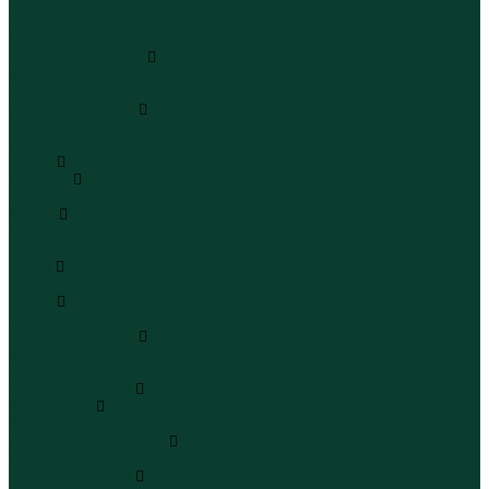
Шапки
Шарфы
Перчатки
Кепки и бейсболки
Кепки
Бейсболки
Шляпы и панамы
Шляпы
Панамы
Белье
Пижамы
Пижамы
Майки
Майки
Бюстгальтеры
Носки
Носки
Трусы
Трусы
Комплекты белья
Комплекты белья
Бюстгальтеры
Пляжная одежда
Купальники
Купальники
Плавательные шорты
Плавательные шорты
Пляжная одежда