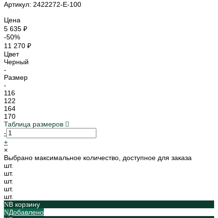
Артикул: 2422272-E-100
Цена
5 635 ₽
-50%
11 270 ₽
Цвет
Черный
-
Размер
-
116
122
164
170
Таблица размеров
-
+
×
Выбрано максимальное количество, доступное для заказа
шт.
шт.
шт.
шт.
шт.
В корзину
Добавлено