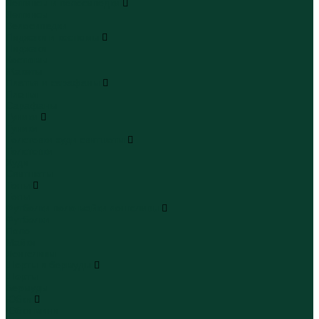
Леггинсы и велосипедки
Леггинсы
Велосипедки
Пиджаки и костюмы
Пиджаки
Костюмы
Жакеты
Платья и сарафаны
Платья
Сарафаны
Туники
Туники
Толстовки худи свитшоты
Толстовки
Худи
Свитшоты
Топы
Топы
Футболки поло майки лонгсливы
Футболки
Поло
Майки
Лонгсливы
Шорты и бермуды
Шорты
Бермуды
Юбки
Юбки мини