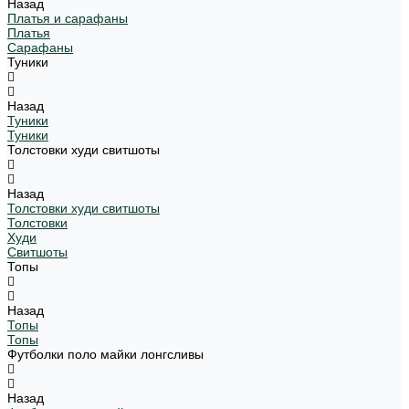
Назад
Платья и сарафаны
Платья
Сарафаны
Туники
Назад
Туники
Туники
Толстовки худи свитшоты
Назад
Толстовки худи свитшоты
Толстовки
Худи
Свитшоты
Топы
Назад
Топы
Топы
Футболки поло майки лонгсливы
Назад