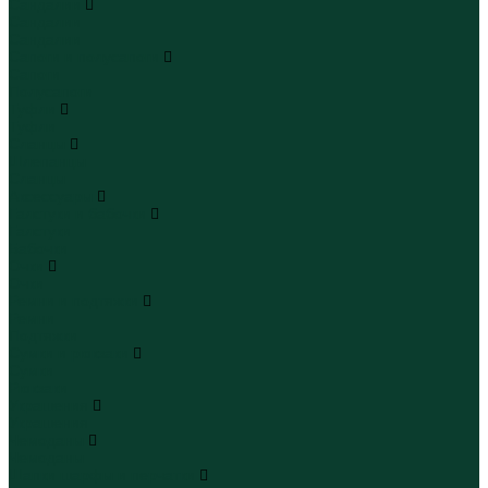
Сандалии
Сандалии
Сандалии
Сапоги и полусапоги
Сапоги
Полусапоги
Туфли
Туфли
Сланцы
Шлепанцы
Сланцы
Аксессуары
Галстуки и бабочки
Галстуки
Бабочки
Очки
Очки
Ремни и подтяжки
Ремни
Подтяжки
Сумки и рюкзаки
Сумки
Рюкзаки
Украшения
Украшения
Чемоданы
Чемоданы
Шапки шарфы и перчатки