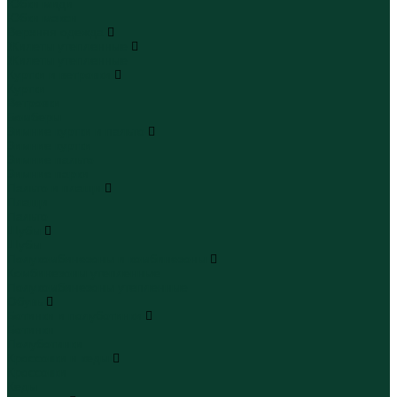
Юбки миди
Юбки макси
Верхняя одежда
Жилеты утепленные
Жилеты утепленные
Куртки и ветровки
Куртки
Ветровки
Бомберы
Зимние куртки и пальто
Зимние куртки
Зимние пальто
Зимние парки
Пальто и плащи
Плащи
Пальто
Шубы
Шубы
Полукомбинезоны и комбинезоны
Комбинезоны утепленные
Полукомбинезоны утепленные
Обувь
Ботинки и полуботинки
Ботинки
Полуботинки
Кроссовки и кеды
Кроссовки
Кеды