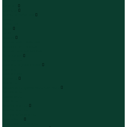
...
Каталог
Одежда
Блузы и рубашки
Блузы
Рубашки
Боди
Боди
Брюки
Брюки классические
Брюки спортивные
Брюки повседневные
Водолазки
Водолазки
Джинсы и джинсовки
Джинсы
Джинсовки
Жилеты
Жилеты
Кардиганы джемперы свитеры
Кардиганы
Джемперы
Свитеры
Комбинезоны
Комбинезоны
Полукомбинезоны
Комплекты
Комплекты одежды