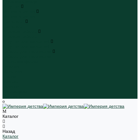
Пляжная одежда
Игрушки
Мягкие игрушки
Мягкие игрушки
Транспорт
Транспорт
Игровые наборы
Игровые наборы
Игрушки для малышей
Игрушки для малышей
Наборы для творчества
Наборы для творчества
Школьная форма
Девочки
Мальчики
Школа
Бренды
Новинки
Распродажа
Магазины
Каталог
Назад
Каталог