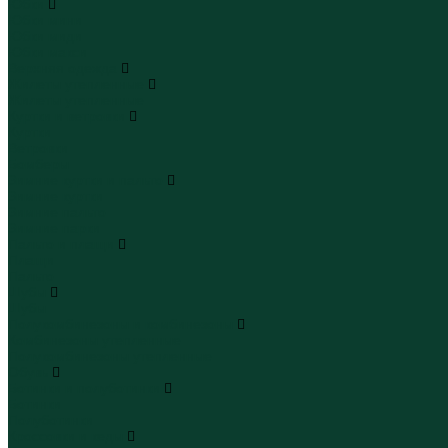
Юбки
Юбки мини
Юбки миди
Юбки макси
Верхняя одежда
Жилеты утепленные
Жилеты утепленные
Куртки и ветровки
Куртки
Ветровки
Бомберы
Зимние куртки и пальто
Зимние куртки
Зимние пальто
Зимние парки
Пальто и плащи
Плащи
Пальто
Шубы
Шубы
Полукомбинезоны и комбинезоны
Комбинезоны утепленные
Полукомбинезоны утепленные
Обувь
Ботинки и полуботинки
Ботинки
Полуботинки
Кроссовки и кеды