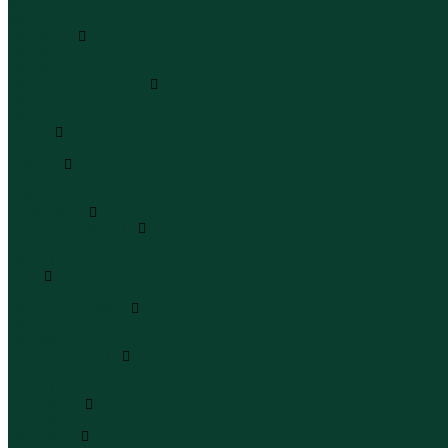
Кроссовки
Кеды
Сандалии
Сандалии
Сандалии
Сапоги и полусапоги
Сапоги
Полусапоги
Туфли
Туфли
Сланцы
Шлепанцы
Сланцы
Аксессуары
Галстуки и бабочки
Галстуки
Бабочки
Очки
Очки
Ремни и подтяжки
Ремни
Подтяжки
Сумки и рюкзаки
Сумки
Рюкзаки
Украшения
Украшения
Чемоданы