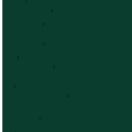
Комплекты
Комплекты одежды
Леггинсы и велосипедки
Леггинсы
Велосипедки
Пиджаки и костюмы
Пиджаки
Костюмы
Жакеты
Платья и сарафаны
Платья
Сарафаны
Туники
Туники
Толстовки худи свитшоты
Толстовки
Худи
Свитшоты
Топы
Топы
Футболки поло майки лонгсливы
Футболки
Поло
Майки
Лонгсливы
Шорты и бермуды
Шорты
Бермуды