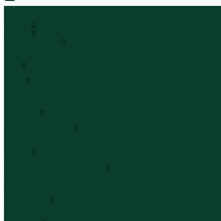
0
...
Каталог
Одежда
Блузы и рубашки
Блузы
Рубашки
Боди
Боди
Брюки
Брюки классические
Брюки спортивные
Брюки повседневные
Водолазки
Водолазки
Джинсы и джинсовки
Джинсы
Джинсовки
Жилеты
Жилеты
Кардиганы джемперы свитеры
Кардиганы
Джемперы
Свитеры
Комбинезоны
Комбинезоны
Полукомбинезоны