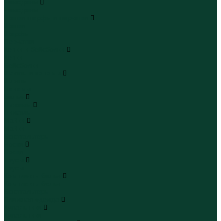
Чемоданы
Чемоданы
Шапки шарфы и перчатки
Шапки
Шарфы
Перчатки
Кепки и бейсболки
Кепки
Бейсболки
Шляпы и панамы
Шляпы
Панамы
Белье
Пижамы
Пижамы
Майки
Майки
Бюстгальтеры
Носки
Носки
Трусы
Трусы
Комплекты белья
Комплекты белья
Бюстгальтеры
Пляжная одежда
Купальники
Купальники