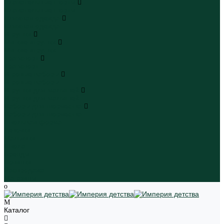
Плавательные шорты
Плавательные шорты
Пляжная одежда
Пляжная одежда
Игрушки
Мягкие игрушки
Мягкие игрушки
Транспорт
Транспорт
Игровые наборы
Игровые наборы
Игрушки для малышей
Игрушки для малышей
Наборы для творчества
Наборы для творчества
Школьная форма
Девочки
Мальчики
Школа
Бренды
Новинки
Распродажа
Магазины
Каталог