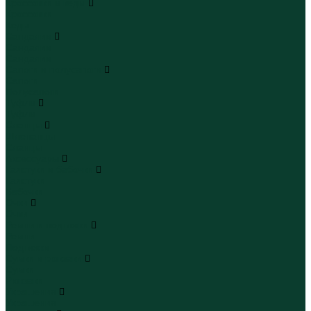
Кроссовки и кеды
Кроссовки
Кеды
Сандалии
Сандалии
Сандалии
Сапоги и полусапоги
Сапоги
Полусапоги
Туфли
Туфли
Сланцы
Шлепанцы
Сланцы
Аксессуары
Галстуки и бабочки
Галстуки
Бабочки
Очки
Очки
Ремни и подтяжки
Ремни
Подтяжки
Сумки и рюкзаки
Сумки
Рюкзаки
Украшения
Украшения