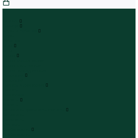
0
...
Каталог
Одежда
Блузы и рубашки
Блузы
Рубашки
Боди
Боди
Брюки
Брюки классические
Брюки спортивные
Брюки повседневные
Водолазки
Водолазки
Джинсы и джинсовки
Джинсы
Джинсовки
Жилеты
Жилеты
Кардиганы джемперы свитеры
Кардиганы
Джемперы
Свитеры
Комбинезоны
Комбинезоны