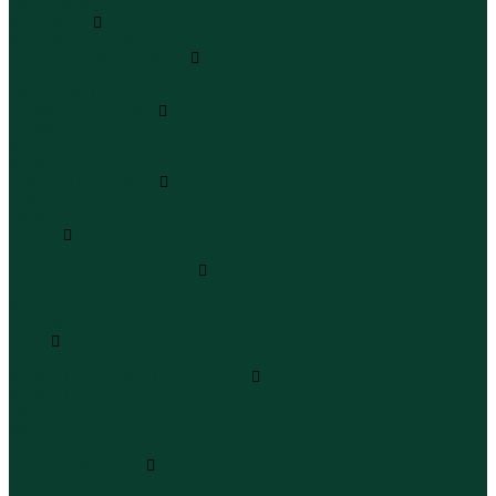
Полукомбинезоны
Комплекты
Комплекты одежды
Леггинсы и велосипедки
Леггинсы
Велосипедки
Пиджаки и костюмы
Пиджаки
Костюмы
Жакеты
Платья и сарафаны
Платья
Сарафаны
Туники
Туники
Толстовки худи свитшоты
Толстовки
Худи
Свитшоты
Топы
Топы
Футболки поло майки лонгсливы
Футболки
Поло
Майки
Лонгсливы
Шорты и бермуды
Шорты