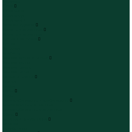
Бермуды
Юбки
Юбки мини
Юбки миди
Юбки макси
Верхняя одежда
Жилеты утепленные
Жилеты утепленные
Куртки и ветровки
Куртки
Ветровки
Бомберы
Зимние куртки и пальто
Зимние куртки
Зимние пальто
Зимние парки
Пальто и плащи
Плащи
Пальто
Шубы
Шубы
Полукомбинезоны и комбинезоны
Комбинезоны утепленные
Полукомбинезоны утепленные
Обувь
Ботинки и полуботинки
Ботинки
Полуботинки