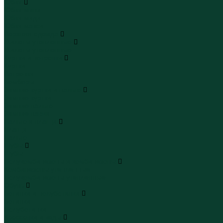
Юбки
Юбки мини
Юбки миди
Юбки макси
Верхняя одежда
Жилеты утепленные
Жилеты утепленные
Куртки и ветровки
Куртки
Ветровки
Бомберы
Зимние куртки и пальто
Зимние куртки
Зимние пальто
Зимние парки
Пальто и плащи
Плащи
Пальто
Шубы
Шубы
Полукомбинезоны и комбинезоны
Комбинезоны утепленные
Полукомбинезоны утепленные
Обувь
Ботинки и полуботинки
Ботинки
Полуботинки
Кроссовки и кеды