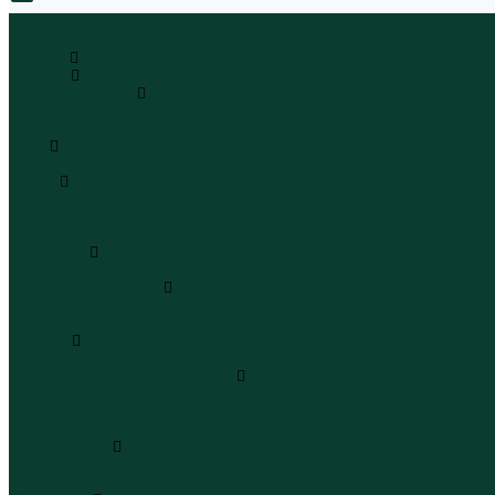
0
...
Каталог
Одежда
Блузы и рубашки
Блузы
Рубашки
Боди
Боди
Брюки
Брюки классические
Брюки спортивные
Брюки повседневные
Водолазки
Водолазки
Джинсы и джинсовки
Джинсы
Джинсовки
Жилеты
Жилеты
Кардиганы джемперы свитеры
Кардиганы
Джемперы
Свитеры
Комбинезоны
Комбинезоны
Полукомбинезоны