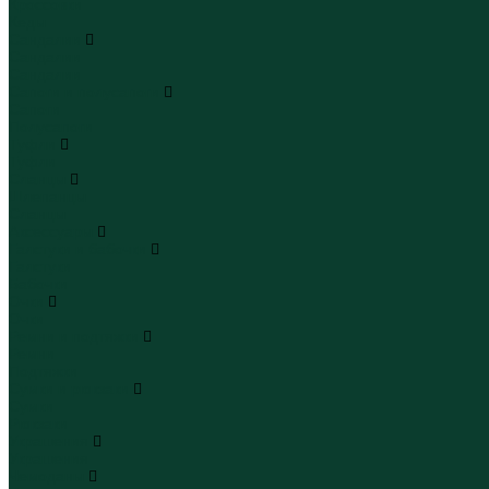
Кроссовки
Кеды
Сандалии
Сандалии
Сандалии
Сапоги и полусапоги
Сапоги
Полусапоги
Туфли
Туфли
Сланцы
Шлепанцы
Сланцы
Аксессуары
Галстуки и бабочки
Галстуки
Бабочки
Очки
Очки
Ремни и подтяжки
Ремни
Подтяжки
Сумки и рюкзаки
Сумки
Рюкзаки
Украшения
Украшения
Чемоданы