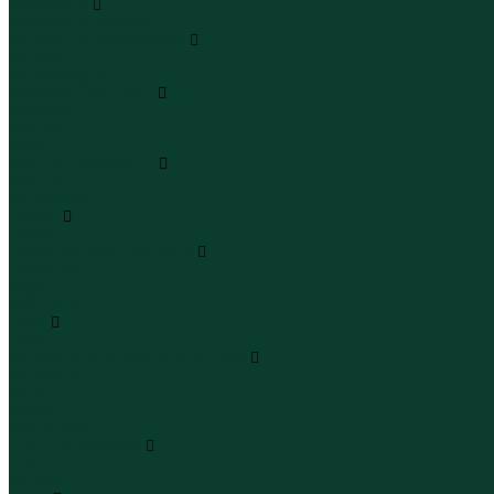
Комплекты
Комплекты одежды
Леггинсы и велосипедки
Леггинсы
Велосипедки
Пиджаки и костюмы
Пиджаки
Костюмы
Жакеты
Платья и сарафаны
Платья
Сарафаны
Туники
Туники
Толстовки худи свитшоты
Толстовки
Худи
Свитшоты
Топы
Топы
Футболки поло майки лонгсливы
Футболки
Поло
Майки
Лонгсливы
Шорты и бермуды
Шорты
Бермуды