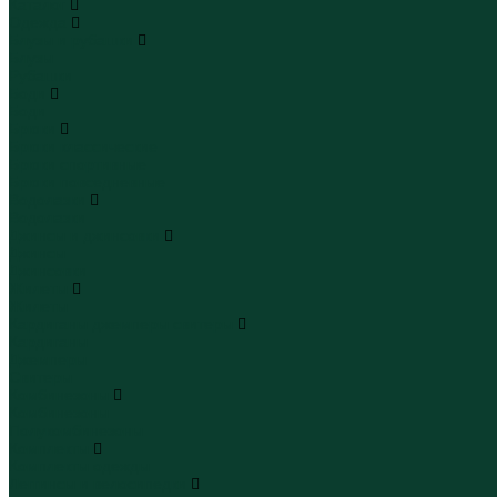
Каталог
Одежда
Блузы и рубашки
Блузы
Рубашки
Боди
Боди
Брюки
Брюки классические
Брюки спортивные
Брюки повседневные
Водолазки
Водолазки
Джинсы и джинсовки
Джинсы
Джинсовки
Жилеты
Жилеты
Кардиганы джемперы свитеры
Кардиганы
Джемперы
Свитеры
Комбинезоны
Комбинезоны
Полукомбинезоны
Комплекты
Комплекты одежды
Леггинсы и велосипедки