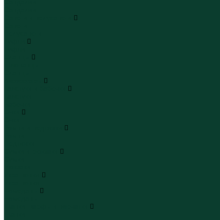
Сандалии
Сандалии
Сапоги и полусапоги
Сапоги
Полусапоги
Туфли
Туфли
Сланцы
Шлепанцы
Сланцы
Аксессуары
Галстуки и бабочки
Галстуки
Бабочки
Очки
Очки
Ремни и подтяжки
Ремни
Подтяжки
Сумки и рюкзаки
Сумки
Рюкзаки
Украшения
Украшения
Чемоданы
Чемоданы
Шапки шарфы и перчатки
Шапки