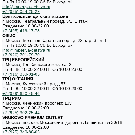
Пн-Пт 10.00-19.00 Cб-Вс Выходной
info@imperiya-detstva.ru
+7 (925) 054-25-29
Центральный детский магазин
г. Москва, Театральный проезд, 5/1, 1 этаж
Ежедневно 10.00-22.00
+7 (495) 419-17-78
ОФИС
г. Москва, Большой Каретный пер., д. 22, стр. 3, эт. 1
Пн-Пт 10.00-19.00 Cб-Вс Выходной
info@imperiya-detstva.ru
+7 (926) 701-79-70
ТРЦ ЕВРОПЕЙСКИЙ
г. Москва, Пл. Киевского вокзала, 2
Пн-Чт, Вс 10.00-22.00 Пт-Сб 10.00-23.00
+7 (916) 359-01-05
ТРЦ ОКЕАНИЯ
г. Москва, Кутузовский пр-т, д.57
Пн-Чт, Вс 10.00-22.00 Пт-Сб 10.00-23.00
+7 (929) 630-45-46
ТРЦ РИО
г. Москва, Ленинский проспект, 109
Ежедневно 10:00-22:00
+7 (925) 302-25-44
VNUKOVO PREMIUM OUTLET
г. Москва, поселок Московский, деревня Лапшинка, вл.30/1В
Ежедневно 10.00-22.00
+7 (925) 349-80-05