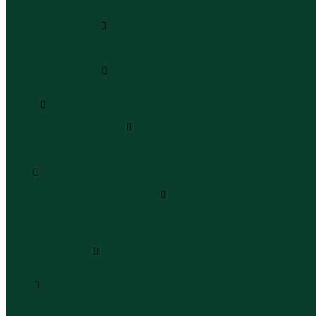
Леггинсы
Велосипедки
Пиджаки и костюмы
Пиджаки
Костюмы
Жакеты
Платья и сарафаны
Платья
Сарафаны
Туники
Туники
Толстовки худи свитшоты
Толстовки
Худи
Свитшоты
Топы
Топы
Футболки поло майки лонгсливы
Футболки
Поло
Майки
Лонгсливы
Шорты и бермуды
Шорты
Бермуды
Юбки
Юбки мини
Юбки миди