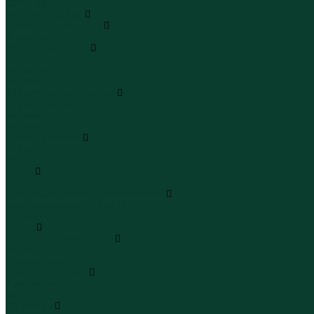
Юбки макси
Верхняя одежда
Жилеты утепленные
Жилеты утепленные
Куртки и ветровки
Куртки
Ветровки
Бомберы
Зимние куртки и пальто
Зимние куртки
Зимние пальто
Зимние парки
Пальто и плащи
Плащи
Пальто
Шубы
Шубы
Полукомбинезоны и комбинезоны
Комбинезоны утепленные
Полукомбинезоны утепленные
Обувь
Ботинки и полуботинки
Ботинки
Полуботинки
Кроссовки и кеды
Кроссовки
Кеды
Сандалии