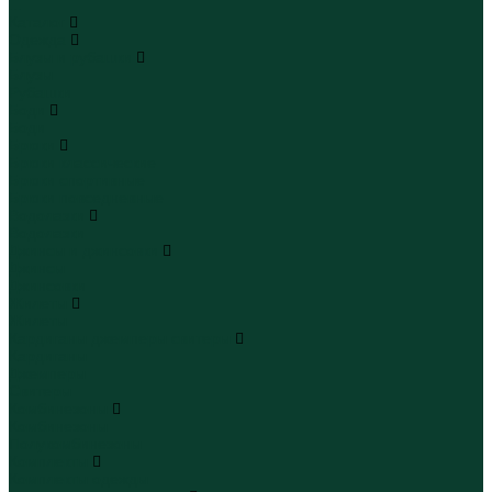
...
Каталог
Одежда
Блузы и рубашки
Блузы
Рубашки
Боди
Боди
Брюки
Брюки классические
Брюки спортивные
Брюки повседневные
Водолазки
Водолазки
Джинсы и джинсовки
Джинсы
Джинсовки
Жилеты
Жилеты
Кардиганы джемперы свитеры
Кардиганы
Джемперы
Свитеры
Комбинезоны
Комбинезоны
Полукомбинезоны
Комплекты
Комплекты одежды