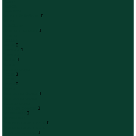
Шапки
Шарфы
Перчатки
Кепки и бейсболки
Кепки
Бейсболки
Шляпы и панамы
Шляпы
Панамы
Белье
Пижамы
Пижамы
Майки
Майки
Бюстгальтеры
Носки
Носки
Трусы
Трусы
Комплекты белья
Комплекты белья
Бюстгальтеры
Пляжная одежда
Купальники
Купальники
Плавательные шорты
Плавательные шорты
Пляжная одежда