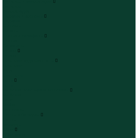
Леггинсы и велосипедки
Леггинсы
Велосипедки
Пиджаки и костюмы
Пиджаки
Костюмы
Жакеты
Платья и сарафаны
Платья
Сарафаны
Туники
Туники
Толстовки худи свитшоты
Толстовки
Худи
Свитшоты
Топы
Топы
Футболки поло майки лонгсливы
Футболки
Поло
Майки
Лонгсливы
Шорты и бермуды
Шорты
Бермуды
Юбки
Юбки мини