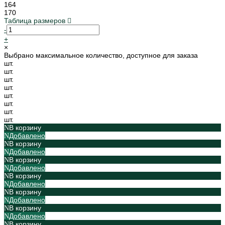
164
170
Таблица размеров
-
+
×
Выбрано максимальное количество, доступное для заказа
шт.
шт.
шт.
шт.
шт.
шт.
шт.
шт.
В корзину
Добавлено
В корзину
Добавлено
В корзину
Добавлено
В корзину
Добавлено
В корзину
Добавлено
В корзину
Добавлено
В корзину