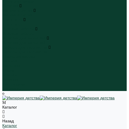
Пляжная одежда
Игрушки
Мягкие игрушки
Мягкие игрушки
Транспорт
Транспорт
Игровые наборы
Игровые наборы
Игрушки для малышей
Игрушки для малышей
Наборы для творчества
Наборы для творчества
Школьная форма
Девочки
Мальчики
Школа
Бренды
Новинки
Распродажа
Магазины
Каталог
Назад
Каталог