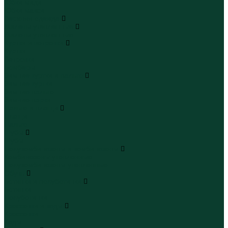
Юбки миди
Юбки макси
Верхняя одежда
Жилеты утепленные
Жилеты утепленные
Куртки и ветровки
Куртки
Ветровки
Бомберы
Зимние куртки и пальто
Зимние куртки
Зимние пальто
Зимние парки
Пальто и плащи
Плащи
Пальто
Шубы
Шубы
Полукомбинезоны и комбинезоны
Комбинезоны утепленные
Полукомбинезоны утепленные
Обувь
Ботинки и полуботинки
Ботинки
Полуботинки
Кроссовки и кеды
Кроссовки
Кеды