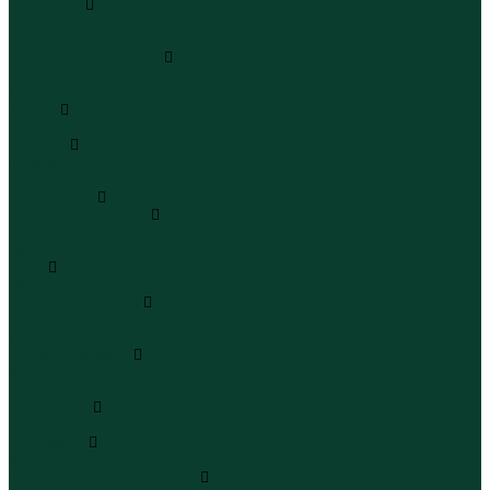
Сандалии
Сандалии
Сандалии
Сапоги и полусапоги
Сапоги
Полусапоги
Туфли
Туфли
Сланцы
Шлепанцы
Сланцы
Аксессуары
Галстуки и бабочки
Галстуки
Бабочки
Очки
Очки
Ремни и подтяжки
Ремни
Подтяжки
Сумки и рюкзаки
Сумки
Рюкзаки
Украшения
Украшения
Чемоданы
Чемоданы
Шапки шарфы и перчатки