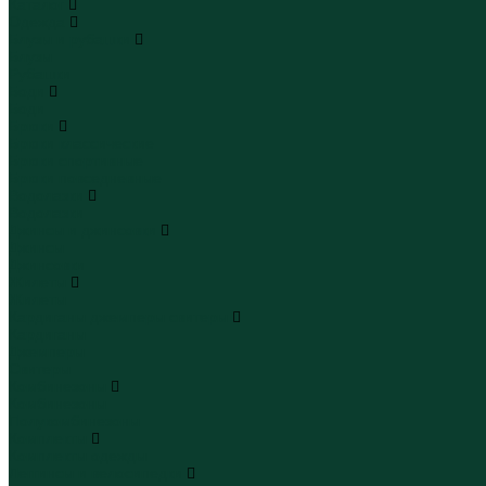
Каталог
Одежда
Блузы и рубашки
Блузы
Рубашки
Боди
Боди
Брюки
Брюки классические
Брюки спортивные
Брюки повседневные
Водолазки
Водолазки
Джинсы и джинсовки
Джинсы
Джинсовки
Жилеты
Жилеты
Кардиганы джемперы свитеры
Кардиганы
Джемперы
Свитеры
Комбинезоны
Комбинезоны
Полукомбинезоны
Комплекты
Комплекты одежды
Леггинсы и велосипедки