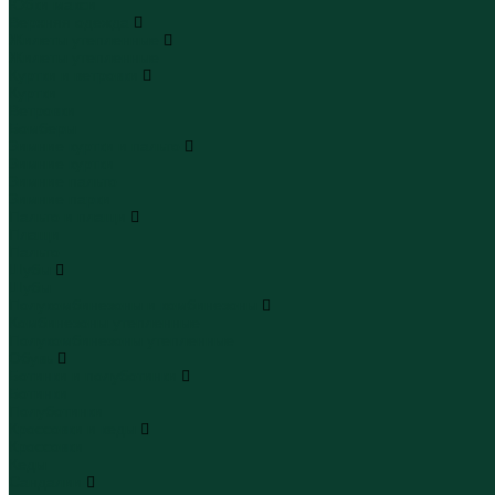
Юбки макси
Верхняя одежда
Жилеты утепленные
Жилеты утепленные
Куртки и ветровки
Куртки
Ветровки
Бомберы
Зимние куртки и пальто
Зимние куртки
Зимние пальто
Зимние парки
Пальто и плащи
Плащи
Пальто
Шубы
Шубы
Полукомбинезоны и комбинезоны
Комбинезоны утепленные
Полукомбинезоны утепленные
Обувь
Ботинки и полуботинки
Ботинки
Полуботинки
Кроссовки и кеды
Кроссовки
Кеды
Сандалии