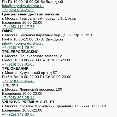
Пн-Пт 10.00-19.00 Cб-Вс Выходной
info@imperiya-detstva.ru
+7 (925) 054-25-29
Центральный детский магазин
г. Москва, Театральный проезд, 5/1, 1 этаж
Ежедневно 10.00-22.00
+7 (495) 419-17-78
ОФИС
г. Москва, Большой Каретный пер., д. 22, стр. 3, эт. 1
Пн-Пт 10.00-19.00 Cб-Вс Выходной
info@imperiya-detstva.ru
+7 (926) 701-79-70
ТРЦ ЕВРОПЕЙСКИЙ
г. Москва, Пл. Киевского вокзала, 2
Пн-Чт, Вс 10.00-22.00 Пт-Сб 10.00-23.00
+7 (916) 359-01-05
ТРЦ ОКЕАНИЯ
г. Москва, Кутузовский пр-т, д.57
Пн-Чт, Вс 10.00-22.00 Пт-Сб 10.00-23.00
+7 (929) 630-45-46
ТРЦ РИО
г. Москва, Ленинский проспект, 109
Ежедневно 10:00-22:00
+7 (925) 302-25-44
VNUKOVO PREMIUM OUTLET
г. Москва, поселок Московский, деревня Лапшинка, вл.30/1В
Ежедневно 10.00-22.00
+7 (925) 349-80-05