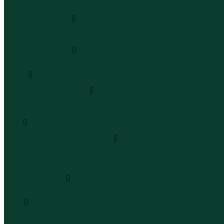
Леггинсы
Велосипедки
Пиджаки и костюмы
Пиджаки
Костюмы
Жакеты
Платья и сарафаны
Платья
Сарафаны
Туники
Туники
Толстовки худи свитшоты
Толстовки
Худи
Свитшоты
Топы
Топы
Футболки поло майки лонгсливы
Футболки
Поло
Майки
Лонгсливы
Шорты и бермуды
Шорты
Бермуды
Юбки
Юбки мини
Юбки миди