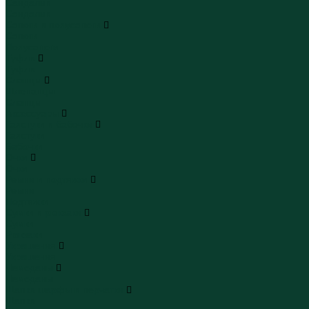
Сандалии
Сандалии
Сапоги и полусапоги
Сапоги
Полусапоги
Туфли
Туфли
Сланцы
Шлепанцы
Сланцы
Аксессуары
Галстуки и бабочки
Галстуки
Бабочки
Очки
Очки
Ремни и подтяжки
Ремни
Подтяжки
Сумки и рюкзаки
Сумки
Рюкзаки
Украшения
Украшения
Чемоданы
Чемоданы
Шапки шарфы и перчатки
Шапки