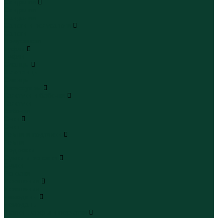
Сандалии
Сандалии
Сандалии
Сапоги и полусапоги
Сапоги
Полусапоги
Туфли
Туфли
Сланцы
Шлепанцы
Сланцы
Аксессуары
Галстуки и бабочки
Галстуки
Бабочки
Очки
Очки
Ремни и подтяжки
Ремни
Подтяжки
Сумки и рюкзаки
Сумки
Рюкзаки
Украшения
Украшения
Чемоданы
Чемоданы
Шапки шарфы и перчатки