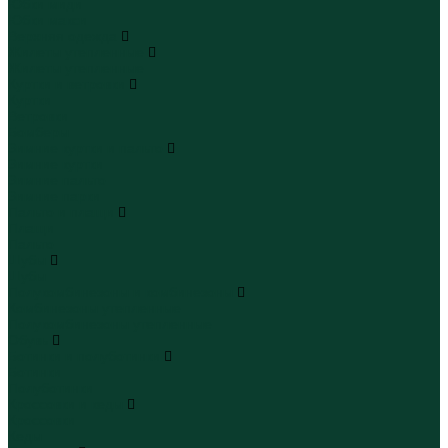
Юбки миди
Юбки макси
Верхняя одежда
Жилеты утепленные
Жилеты утепленные
Куртки и ветровки
Куртки
Ветровки
Бомберы
Зимние куртки и пальто
Зимние куртки
Зимние пальто
Зимние парки
Пальто и плащи
Плащи
Пальто
Шубы
Шубы
Полукомбинезоны и комбинезоны
Комбинезоны утепленные
Полукомбинезоны утепленные
Обувь
Ботинки и полуботинки
Ботинки
Полуботинки
Кроссовки и кеды
Кроссовки
Кеды