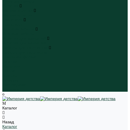
Пляжная одежда
Игрушки
Мягкие игрушки
Мягкие игрушки
Транспорт
Транспорт
Игровые наборы
Игровые наборы
Игрушки для малышей
Игрушки для малышей
Наборы для творчества
Наборы для творчества
Школьная форма
Девочки
Мальчики
Школа
Бренды
Новинки
Распродажа
Магазины
Каталог
Назад
Каталог