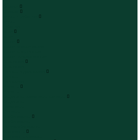
...
Каталог
Одежда
Блузы и рубашки
Блузы
Рубашки
Боди
Боди
Брюки
Брюки классические
Брюки спортивные
Брюки повседневные
Водолазки
Водолазки
Джинсы и джинсовки
Джинсы
Джинсовки
Жилеты
Жилеты
Кардиганы джемперы свитеры
Кардиганы
Джемперы
Свитеры
Комбинезоны
Комбинезоны
Полукомбинезоны
Комплекты
Комплекты одежды