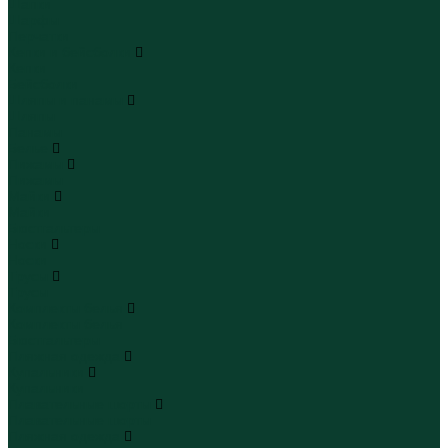
Шапки
Шарфы
Перчатки
Кепки и бейсболки
Кепки
Бейсболки
Шляпы и панамы
Шляпы
Панамы
Белье
Пижамы
Пижамы
Майки
Майки
Бюстгальтеры
Носки
Носки
Трусы
Трусы
Комплекты белья
Комплекты белья
Бюстгальтеры
Пляжная одежда
Купальники
Купальники
Плавательные шорты
Плавательные шорты
Пляжная одежда