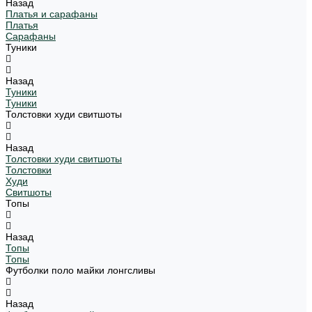
Назад
Платья и сарафаны
Платья
Сарафаны
Туники
Назад
Туники
Туники
Толстовки худи свитшоты
Назад
Толстовки худи свитшоты
Толстовки
Худи
Свитшоты
Топы
Назад
Топы
Топы
Футболки поло майки лонгсливы
Назад