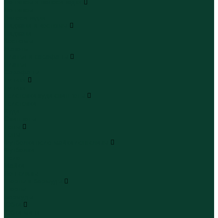
Леггинсы и велосипедки
Леггинсы
Велосипедки
Пиджаки и костюмы
Пиджаки
Костюмы
Жакеты
Платья и сарафаны
Платья
Сарафаны
Туники
Туники
Толстовки худи свитшоты
Толстовки
Худи
Свитшоты
Топы
Топы
Футболки поло майки лонгсливы
Футболки
Поло
Майки
Лонгсливы
Шорты и бермуды
Шорты
Бермуды
Юбки
Юбки мини