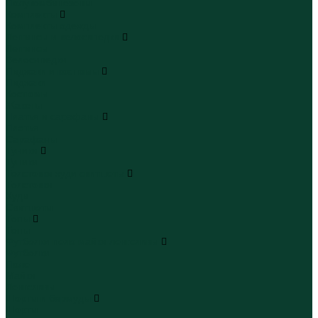
Полукомбинезоны
Комплекты
Комплекты одежды
Леггинсы и велосипедки
Леггинсы
Велосипедки
Пиджаки и костюмы
Пиджаки
Костюмы
Жакеты
Платья и сарафаны
Платья
Сарафаны
Туники
Туники
Толстовки худи свитшоты
Толстовки
Худи
Свитшоты
Топы
Топы
Футболки поло майки лонгсливы
Футболки
Поло
Майки
Лонгсливы
Шорты и бермуды
Шорты