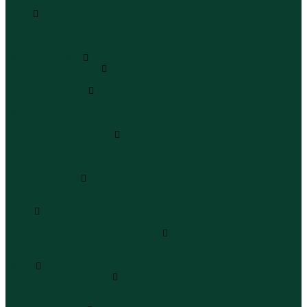
Бермуды
Юбки
Юбки мини
Юбки миди
Юбки макси
Верхняя одежда
Жилеты утепленные
Жилеты утепленные
Куртки и ветровки
Куртки
Ветровки
Бомберы
Зимние куртки и пальто
Зимние куртки
Зимние пальто
Зимние парки
Пальто и плащи
Плащи
Пальто
Шубы
Шубы
Полукомбинезоны и комбинезоны
Комбинезоны утепленные
Полукомбинезоны утепленные
Обувь
Ботинки и полуботинки
Ботинки
Полуботинки