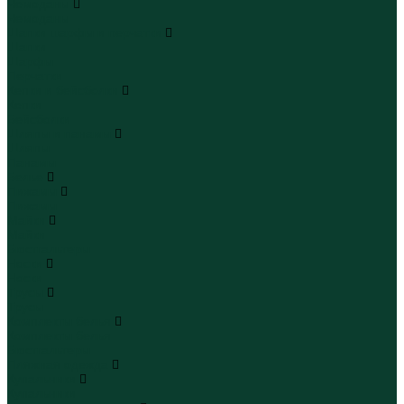
Чемоданы
Чемоданы
Шапки шарфы и перчатки
Шапки
Шарфы
Перчатки
Кепки и бейсболки
Кепки
Бейсболки
Шляпы и панамы
Шляпы
Панамы
Белье
Пижамы
Пижамы
Майки
Майки
Бюстгальтеры
Носки
Носки
Трусы
Трусы
Комплекты белья
Комплекты белья
Бюстгальтеры
Пляжная одежда
Купальники
Купальники