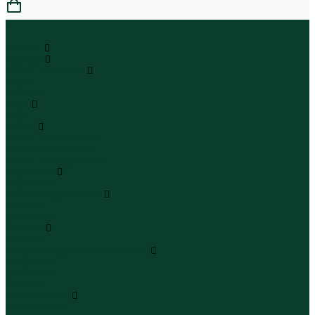
0
...
Каталог
Одежда
Блузы и рубашки
Блузы
Рубашки
Боди
Боди
Брюки
Брюки классические
Брюки спортивные
Брюки повседневные
Водолазки
Водолазки
Джинсы и джинсовки
Джинсы
Джинсовки
Жилеты
Жилеты
Кардиганы джемперы свитеры
Кардиганы
Джемперы
Свитеры
Комбинезоны
Комбинезоны