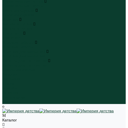
Плавательные шорты
Плавательные шорты
Пляжная одежда
Пляжная одежда
Игрушки
Мягкие игрушки
Мягкие игрушки
Транспорт
Транспорт
Игровые наборы
Игровые наборы
Игрушки для малышей
Игрушки для малышей
Наборы для творчества
Наборы для творчества
Школьная форма
Девочки
Мальчики
Школа
Бренды
Новинки
Распродажа
Магазины
Каталог