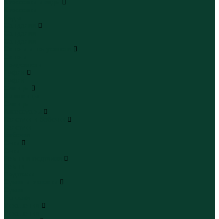
Кроссовки и кеды
Кроссовки
Кеды
Сандалии
Сандалии
Сандалии
Сапоги и полусапоги
Сапоги
Полусапоги
Туфли
Туфли
Сланцы
Шлепанцы
Сланцы
Аксессуары
Галстуки и бабочки
Галстуки
Бабочки
Очки
Очки
Ремни и подтяжки
Ремни
Подтяжки
Сумки и рюкзаки
Сумки
Рюкзаки
Украшения
Украшения