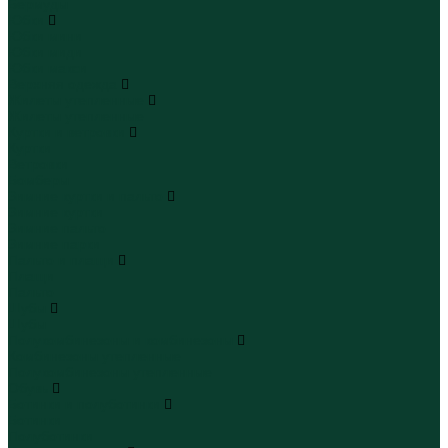
Бермуды
Юбки
Юбки мини
Юбки миди
Юбки макси
Верхняя одежда
Жилеты утепленные
Жилеты утепленные
Куртки и ветровки
Куртки
Ветровки
Бомберы
Зимние куртки и пальто
Зимние куртки
Зимние пальто
Зимние парки
Пальто и плащи
Плащи
Пальто
Шубы
Шубы
Полукомбинезоны и комбинезоны
Комбинезоны утепленные
Полукомбинезоны утепленные
Обувь
Ботинки и полуботинки
Ботинки
Полуботинки