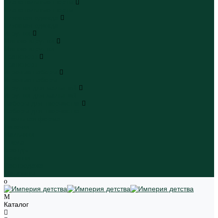
Плавательные шорты
Плавательные шорты
Пляжная одежда
Пляжная одежда
Игрушки
Мягкие игрушки
Мягкие игрушки
Транспорт
Транспорт
Игровые наборы
Игровые наборы
Игрушки для малышей
Игрушки для малышей
Наборы для творчества
Наборы для творчества
Школьная форма
Девочки
Мальчики
Школа
Бренды
Новинки
Распродажа
Магазины
Каталог