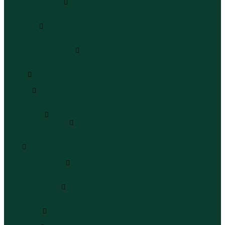
Кроссовки и кеды
Кроссовки
Кеды
Сандалии
Сандалии
Сандалии
Сапоги и полусапоги
Сапоги
Полусапоги
Туфли
Туфли
Сланцы
Шлепанцы
Сланцы
Аксессуары
Галстуки и бабочки
Галстуки
Бабочки
Очки
Очки
Ремни и подтяжки
Ремни
Подтяжки
Сумки и рюкзаки
Сумки
Рюкзаки
Украшения
Украшения