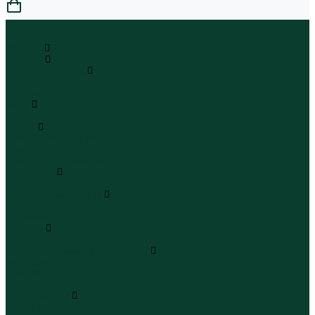
0
...
Каталог
Одежда
Блузы и рубашки
Блузы
Рубашки
Боди
Боди
Брюки
Брюки классические
Брюки спортивные
Брюки повседневные
Водолазки
Водолазки
Джинсы и джинсовки
Джинсы
Джинсовки
Жилеты
Жилеты
Кардиганы джемперы свитеры
Кардиганы
Джемперы
Свитеры
Комбинезоны
Комбинезоны