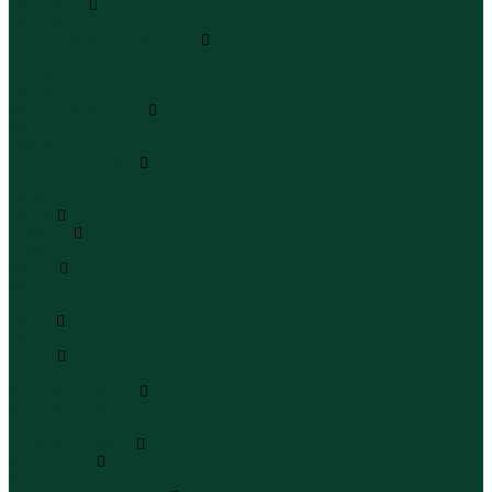
Чемоданы
Чемоданы
Шапки шарфы и перчатки
Шапки
Шарфы
Перчатки
Кепки и бейсболки
Кепки
Бейсболки
Шляпы и панамы
Шляпы
Панамы
Белье
Пижамы
Пижамы
Майки
Майки
Бюстгальтеры
Носки
Носки
Трусы
Трусы
Комплекты белья
Комплекты белья
Бюстгальтеры
Пляжная одежда
Купальники
Купальники