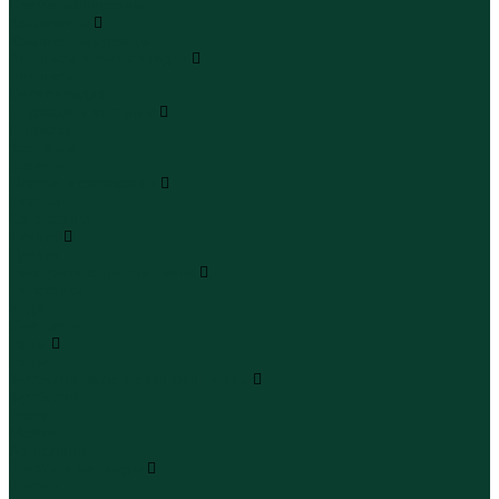
Полукомбинезоны
Комплекты
Комплекты одежды
Леггинсы и велосипедки
Леггинсы
Велосипедки
Пиджаки и костюмы
Пиджаки
Костюмы
Жакеты
Платья и сарафаны
Платья
Сарафаны
Туники
Туники
Толстовки худи свитшоты
Толстовки
Худи
Свитшоты
Топы
Топы
Футболки поло майки лонгсливы
Футболки
Поло
Майки
Лонгсливы
Шорты и бермуды
Шорты