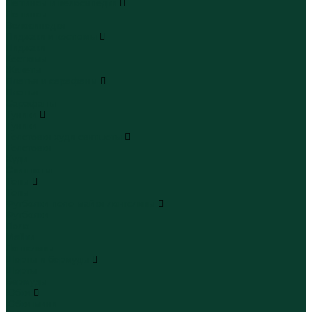
Леггинсы и велосипедки
Леггинсы
Велосипедки
Пиджаки и костюмы
Пиджаки
Костюмы
Жакеты
Платья и сарафаны
Платья
Сарафаны
Туники
Туники
Толстовки худи свитшоты
Толстовки
Худи
Свитшоты
Топы
Топы
Футболки поло майки лонгсливы
Футболки
Поло
Майки
Лонгсливы
Шорты и бермуды
Шорты
Бермуды
Юбки
Юбки мини