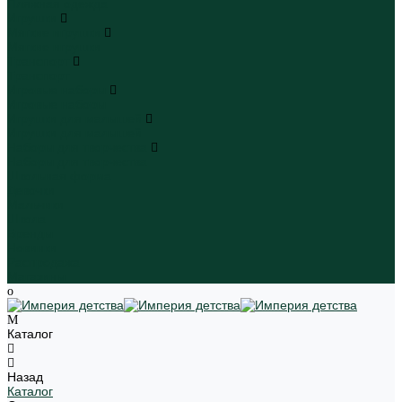
Пляжная одежда
Игрушки
Мягкие игрушки
Мягкие игрушки
Транспорт
Транспорт
Игровые наборы
Игровые наборы
Игрушки для малышей
Игрушки для малышей
Наборы для творчества
Наборы для творчества
Школьная форма
Девочки
Мальчики
Школа
Бренды
Новинки
Распродажа
Магазины
Каталог
Назад
Каталог