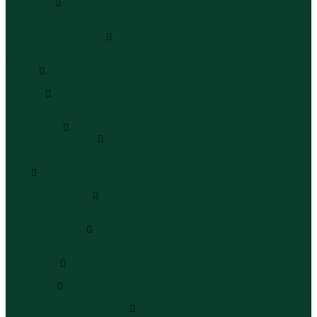
Сандалии
Сандалии
Сандалии
Сапоги и полусапоги
Сапоги
Полусапоги
Туфли
Туфли
Сланцы
Шлепанцы
Сланцы
Аксессуары
Галстуки и бабочки
Галстуки
Бабочки
Очки
Очки
Ремни и подтяжки
Ремни
Подтяжки
Сумки и рюкзаки
Сумки
Рюкзаки
Украшения
Украшения
Чемоданы
Чемоданы
Шапки шарфы и перчатки