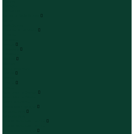
Шапки
Шарфы
Перчатки
Кепки и бейсболки
Кепки
Бейсболки
Шляпы и панамы
Шляпы
Панамы
Белье
Пижамы
Пижамы
Майки
Майки
Бюстгальтеры
Носки
Носки
Трусы
Трусы
Комплекты белья
Комплекты белья
Бюстгальтеры
Пляжная одежда
Купальники
Купальники
Плавательные шорты
Плавательные шорты
Пляжная одежда