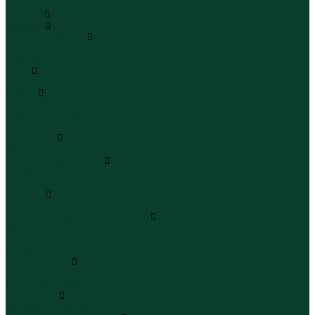
...
Каталог
Одежда
Блузы и рубашки
Блузы
Рубашки
Боди
Боди
Брюки
Брюки классические
Брюки спортивные
Брюки повседневные
Водолазки
Водолазки
Джинсы и джинсовки
Джинсы
Джинсовки
Жилеты
Жилеты
Кардиганы джемперы свитеры
Кардиганы
Джемперы
Свитеры
Комбинезоны
Комбинезоны
Полукомбинезоны
Комплекты
Комплекты одежды