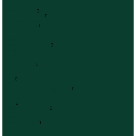
Юбки миди
Юбки макси
Верхняя одежда
Жилеты утепленные
Жилеты утепленные
Куртки и ветровки
Куртки
Ветровки
Бомберы
Зимние куртки и пальто
Зимние куртки
Зимние пальто
Зимние парки
Пальто и плащи
Плащи
Пальто
Шубы
Шубы
Полукомбинезоны и комбинезоны
Комбинезоны утепленные
Полукомбинезоны утепленные
Обувь
Ботинки и полуботинки
Ботинки
Полуботинки
Кроссовки и кеды
Кроссовки
Кеды