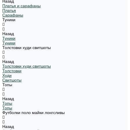
Назад
Платья и сарафаны
Платья
Сарафаны
Туники
Назад
Туники
Туники
Толстовки худи свитшоты
Назад
Толстовки худи свитшоты
Толстовки
Худи
Свитшоты
Топы
Назад
Топы
Топы
Футболки поло майки лонгсливы
Назад