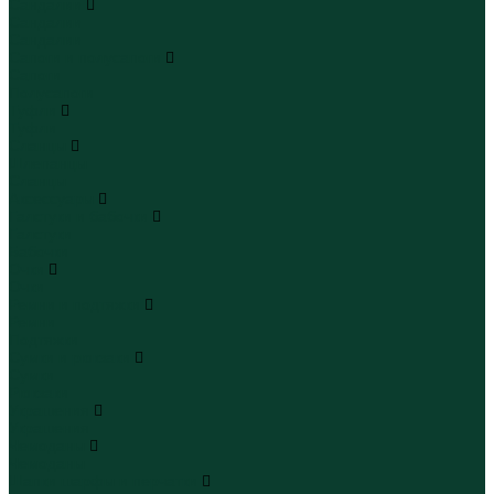
Сандалии
Сандалии
Сандалии
Сапоги и полусапоги
Сапоги
Полусапоги
Туфли
Туфли
Сланцы
Шлепанцы
Сланцы
Аксессуары
Галстуки и бабочки
Галстуки
Бабочки
Очки
Очки
Ремни и подтяжки
Ремни
Подтяжки
Сумки и рюкзаки
Сумки
Рюкзаки
Украшения
Украшения
Чемоданы
Чемоданы
Шапки шарфы и перчатки