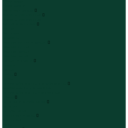
Юбки миди
Юбки макси
Верхняя одежда
Жилеты утепленные
Жилеты утепленные
Куртки и ветровки
Куртки
Ветровки
Бомберы
Зимние куртки и пальто
Зимние куртки
Зимние пальто
Зимние парки
Пальто и плащи
Плащи
Пальто
Шубы
Шубы
Полукомбинезоны и комбинезоны
Комбинезоны утепленные
Полукомбинезоны утепленные
Обувь
Ботинки и полуботинки
Ботинки
Полуботинки
Кроссовки и кеды
Кроссовки
Кеды