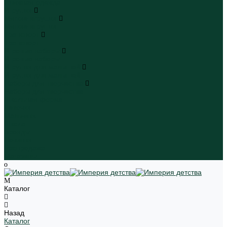
Пляжная одежда
Игрушки
Мягкие игрушки
Мягкие игрушки
Транспорт
Транспорт
Игровые наборы
Игровые наборы
Игрушки для малышей
Игрушки для малышей
Наборы для творчества
Наборы для творчества
Школьная форма
Девочки
Мальчики
Школа
Бренды
Новинки
Распродажа
Магазины
Каталог
Назад
Каталог