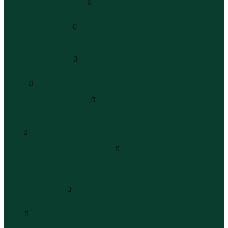
Леггинсы и велосипедки
Леггинсы
Велосипедки
Пиджаки и костюмы
Пиджаки
Костюмы
Жакеты
Платья и сарафаны
Платья
Сарафаны
Туники
Туники
Толстовки худи свитшоты
Толстовки
Худи
Свитшоты
Топы
Топы
Футболки поло майки лонгсливы
Футболки
Поло
Майки
Лонгсливы
Шорты и бермуды
Шорты
Бермуды
Юбки
Юбки мини