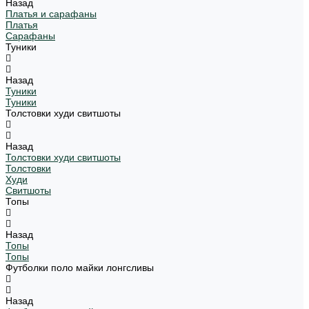
Назад
Платья и сарафаны
Платья
Сарафаны
Туники
Назад
Туники
Туники
Толстовки худи свитшоты
Назад
Толстовки худи свитшоты
Толстовки
Худи
Свитшоты
Топы
Назад
Топы
Топы
Футболки поло майки лонгсливы
Назад