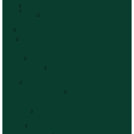
...
Каталог
Одежда
Блузы и рубашки
Блузы
Рубашки
Боди
Боди
Брюки
Брюки классические
Брюки спортивные
Брюки повседневные
Водолазки
Водолазки
Джинсы и джинсовки
Джинсы
Джинсовки
Жилеты
Жилеты
Кардиганы джемперы свитеры
Кардиганы
Джемперы
Свитеры
Комбинезоны
Комбинезоны
Полукомбинезоны
Комплекты
Комплекты одежды