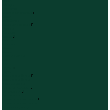
Шапки
Шарфы
Перчатки
Кепки и бейсболки
Кепки
Бейсболки
Шляпы и панамы
Шляпы
Панамы
Белье
Пижамы
Пижамы
Майки
Майки
Бюстгальтеры
Носки
Носки
Трусы
Трусы
Комплекты белья
Комплекты белья
Бюстгальтеры
Пляжная одежда
Купальники
Купальники
Плавательные шорты
Плавательные шорты
Пляжная одежда