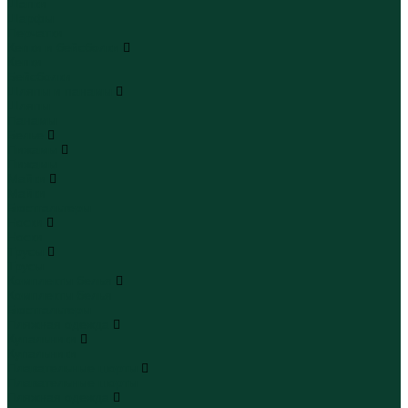
Шапки
Шарфы
Перчатки
Кепки и бейсболки
Кепки
Бейсболки
Шляпы и панамы
Шляпы
Панамы
Белье
Пижамы
Пижамы
Майки
Майки
Бюстгальтеры
Носки
Носки
Трусы
Трусы
Комплекты белья
Комплекты белья
Бюстгальтеры
Пляжная одежда
Купальники
Купальники
Плавательные шорты
Плавательные шорты
Пляжная одежда