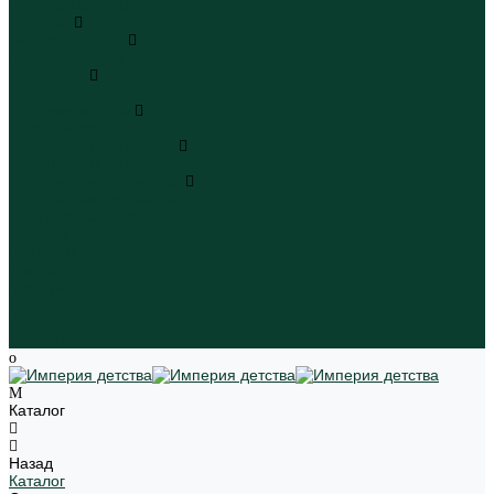
Пляжная одежда
Игрушки
Мягкие игрушки
Мягкие игрушки
Транспорт
Транспорт
Игровые наборы
Игровые наборы
Игрушки для малышей
Игрушки для малышей
Наборы для творчества
Наборы для творчества
Школьная форма
Девочки
Мальчики
Школа
Бренды
Новинки
Распродажа
Магазины
Каталог
Назад
Каталог