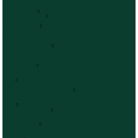
Юбки миди
Юбки макси
Верхняя одежда
Жилеты утепленные
Жилеты утепленные
Куртки и ветровки
Куртки
Ветровки
Бомберы
Зимние куртки и пальто
Зимние куртки
Зимние пальто
Зимние парки
Пальто и плащи
Плащи
Пальто
Шубы
Шубы
Полукомбинезоны и комбинезоны
Комбинезоны утепленные
Полукомбинезоны утепленные
Обувь
Ботинки и полуботинки
Ботинки
Полуботинки
Кроссовки и кеды
Кроссовки
Кеды