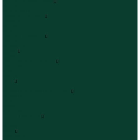
Леггинсы и велосипедки
Леггинсы
Велосипедки
Пиджаки и костюмы
Пиджаки
Костюмы
Жакеты
Платья и сарафаны
Платья
Сарафаны
Туники
Туники
Толстовки худи свитшоты
Толстовки
Худи
Свитшоты
Топы
Топы
Футболки поло майки лонгсливы
Футболки
Поло
Майки
Лонгсливы
Шорты и бермуды
Шорты
Бермуды
Юбки
Юбки мини