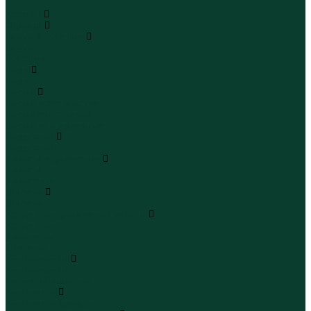
...
Каталог
Одежда
Блузы и рубашки
Блузы
Рубашки
Боди
Боди
Брюки
Брюки классические
Брюки спортивные
Брюки повседневные
Водолазки
Водолазки
Джинсы и джинсовки
Джинсы
Джинсовки
Жилеты
Жилеты
Кардиганы джемперы свитеры
Кардиганы
Джемперы
Свитеры
Комбинезоны
Комбинезоны
Полукомбинезоны
Комплекты
Комплекты одежды