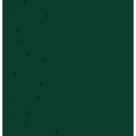
Сандалии
Сандалии
Сандалии
Сапоги и полусапоги
Сапоги
Полусапоги
Туфли
Туфли
Сланцы
Шлепанцы
Сланцы
Аксессуары
Галстуки и бабочки
Галстуки
Бабочки
Очки
Очки
Ремни и подтяжки
Ремни
Подтяжки
Сумки и рюкзаки
Сумки
Рюкзаки
Украшения
Украшения
Чемоданы
Чемоданы
Шапки шарфы и перчатки