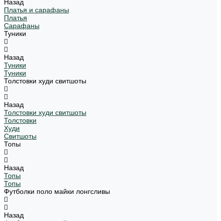
Назад
Платья и сарафаны
Платья
Сарафаны
Туники
Назад
Туники
Туники
Толстовки худи свитшоты
Назад
Толстовки худи свитшоты
Толстовки
Худи
Свитшоты
Топы
Назад
Топы
Топы
Футболки поло майки лонгсливы
Назад