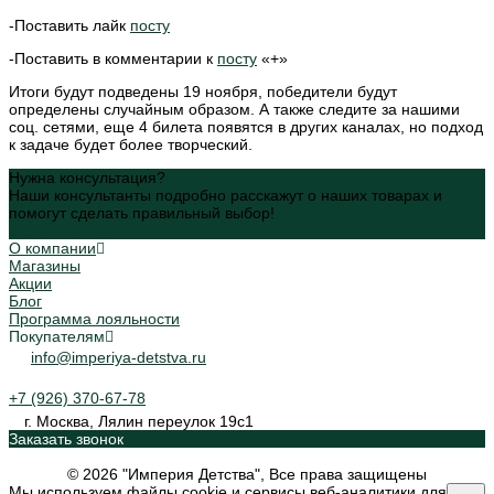
-Поставить лайк
посту
-Поставить в комментарии к
посту
«+»
Итоги будут подведены 19 ноября, победители будут
определены случайным образом. А также следите за нашими
соц. сетями, еще 4 билета появятся в других каналах, но подход
к задаче будет более творческий.
Нужна консультация?
Наши консультанты подробно расскажут о наших товарах и
помогут сделать правильный выбор!
Задать вопрос
О компании
Магазины
Акции
Блог
Программа лояльности
Покупателям
info@imperiya-detstva.ru
+7 (926) 370-67-78
г. Москва, Лялин переулок 19с1
Заказать звонок
© 2026 "Империя Детства", Все права защищены
Мы используем файлы cookie и сервисы веб-аналитики для