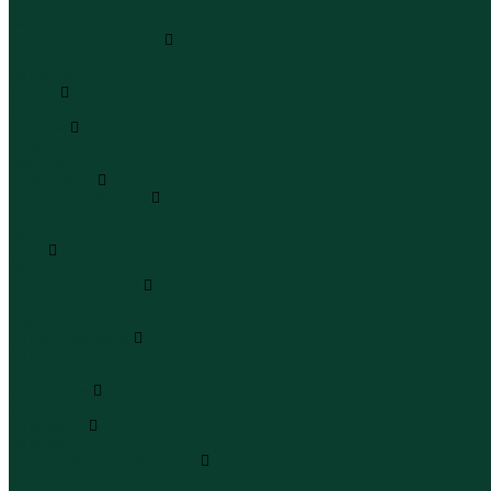
Сандалии
Сандалии
Сапоги и полусапоги
Сапоги
Полусапоги
Туфли
Туфли
Сланцы
Шлепанцы
Сланцы
Аксессуары
Галстуки и бабочки
Галстуки
Бабочки
Очки
Очки
Ремни и подтяжки
Ремни
Подтяжки
Сумки и рюкзаки
Сумки
Рюкзаки
Украшения
Украшения
Чемоданы
Чемоданы
Шапки шарфы и перчатки
Шапки