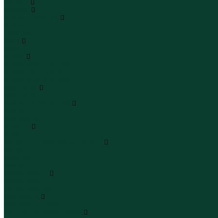
Каталог
Одежда
Блузы и рубашки
Блузы
Рубашки
Боди
Боди
Брюки
Брюки классические
Брюки спортивные
Брюки повседневные
Водолазки
Водолазки
Джинсы и джинсовки
Джинсы
Джинсовки
Жилеты
Жилеты
Кардиганы джемперы свитеры
Кардиганы
Джемперы
Свитеры
Комбинезоны
Комбинезоны
Полукомбинезоны
Комплекты
Комплекты одежды
Леггинсы и велосипедки