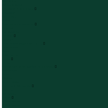
Леггинсы
Велосипедки
Пиджаки и костюмы
Пиджаки
Костюмы
Жакеты
Платья и сарафаны
Платья
Сарафаны
Туники
Туники
Толстовки худи свитшоты
Толстовки
Худи
Свитшоты
Топы
Топы
Футболки поло майки лонгсливы
Футболки
Поло
Майки
Лонгсливы
Шорты и бермуды
Шорты
Бермуды
Юбки
Юбки мини
Юбки миди