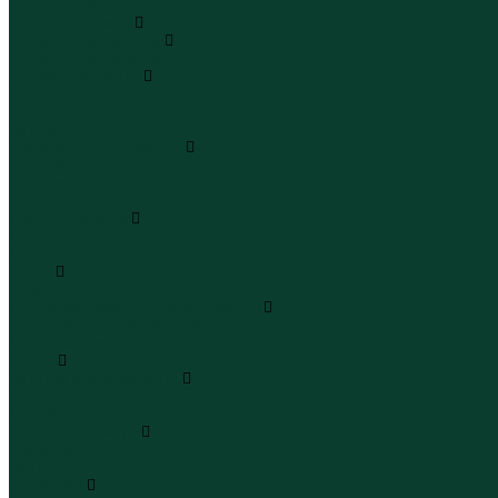
Юбки макси
Верхняя одежда
Жилеты утепленные
Жилеты утепленные
Куртки и ветровки
Куртки
Ветровки
Бомберы
Зимние куртки и пальто
Зимние куртки
Зимние пальто
Зимние парки
Пальто и плащи
Плащи
Пальто
Шубы
Шубы
Полукомбинезоны и комбинезоны
Комбинезоны утепленные
Полукомбинезоны утепленные
Обувь
Ботинки и полуботинки
Ботинки
Полуботинки
Кроссовки и кеды
Кроссовки
Кеды
Сандалии