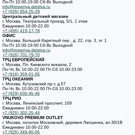
Пн-Пт 10.00-19.00 Cб-Вс Выходной
info@imperiya-detstva.ru
+7 (925) 054-25-29
Центральный детский магазин
г. Москва, Театральный проезд, 5/1, 1 этаж
Ежедневно 10.00-22.00
+7 (495) 419-17-78
ОФИС
г. Москва, Большой Каретный пер., д. 22, стр. 3, эт. 1
Пн-Пт 10.00-19.00 Cб-Вс Выходной
info@imperiya-detstva.ru
+7 (926) 701-79-70
ТРЦ ЕВРОПЕЙСКИЙ
г. Москва, Пл. Киевского вокзала, 2
Пн-Чт, Вс 10.00-22.00 Пт-Сб 10.00-23.00
+7 (916) 359-01-05
ТРЦ ОКЕАНИЯ
г. Москва, Кутузовский пр-т, д.57
Пн-Чт, Вс 10.00-22.00 Пт-Сб 10.00-23.00
+7 (929) 630-45-46
ТРЦ РИО
г. Москва, Ленинский проспект, 109
Ежедневно 10:00-22:00
+7 (925) 302-25-44
VNUKOVO PREMIUM OUTLET
г. Москва, поселок Московский, деревня Лапшинка, вл.30/1В
Ежедневно 10.00-22.00
+7 (925) 349-80-05