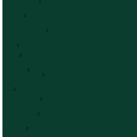
Кроссовки и кеды
Кроссовки
Кеды
Сандалии
Сандалии
Сандалии
Сапоги и полусапоги
Сапоги
Полусапоги
Туфли
Туфли
Сланцы
Шлепанцы
Сланцы
Аксессуары
Галстуки и бабочки
Галстуки
Бабочки
Очки
Очки
Ремни и подтяжки
Ремни
Подтяжки
Сумки и рюкзаки
Сумки
Рюкзаки
Украшения
Украшения