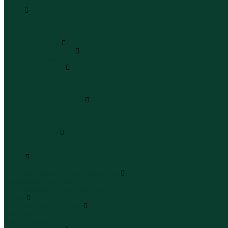
Бермуды
Юбки
Юбки мини
Юбки миди
Юбки макси
Верхняя одежда
Жилеты утепленные
Жилеты утепленные
Куртки и ветровки
Куртки
Ветровки
Бомберы
Зимние куртки и пальто
Зимние куртки
Зимние пальто
Зимние парки
Пальто и плащи
Плащи
Пальто
Шубы
Шубы
Полукомбинезоны и комбинезоны
Комбинезоны утепленные
Полукомбинезоны утепленные
Обувь
Ботинки и полуботинки
Ботинки
Полуботинки