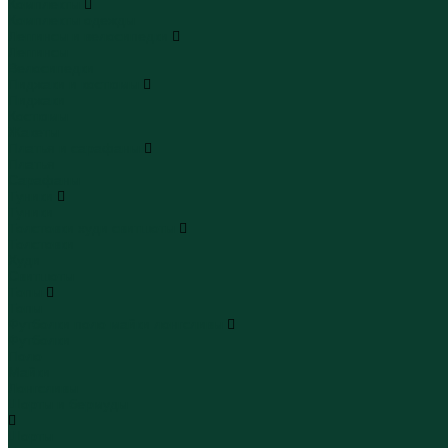
Комплекты
Комплекты одежды
Леггинсы и велосипедки
Леггинсы
Велосипедки
Пиджаки и костюмы
Пиджаки
Костюмы
Жакеты
Платья и сарафаны
Платья
Сарафаны
Туники
Туники
Толстовки худи свитшоты
Толстовки
Худи
Свитшоты
Топы
Топы
Футболки поло майки лонгсливы
Футболки
Поло
Майки
Лонгсливы
Шорты и бермуды
Шорты