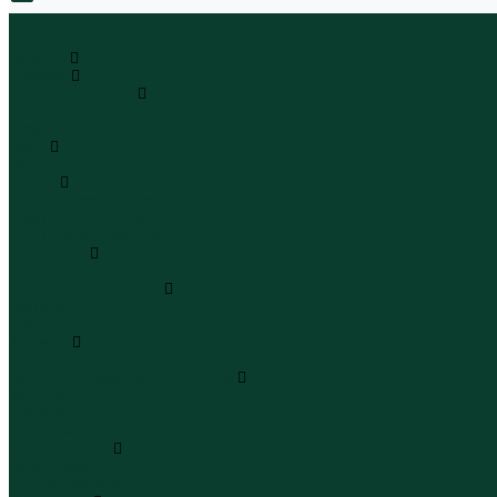
0
...
Каталог
Одежда
Блузы и рубашки
Блузы
Рубашки
Боди
Боди
Брюки
Брюки классические
Брюки спортивные
Брюки повседневные
Водолазки
Водолазки
Джинсы и джинсовки
Джинсы
Джинсовки
Жилеты
Жилеты
Кардиганы джемперы свитеры
Кардиганы
Джемперы
Свитеры
Комбинезоны
Комбинезоны
Полукомбинезоны