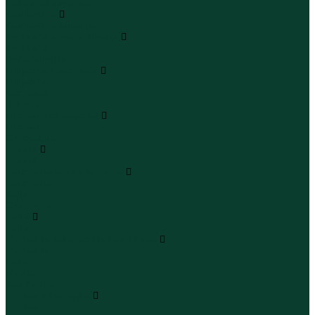
Полукомбинезоны
Комплекты
Комплекты одежды
Леггинсы и велосипедки
Леггинсы
Велосипедки
Пиджаки и костюмы
Пиджаки
Костюмы
Жакеты
Платья и сарафаны
Платья
Сарафаны
Туники
Туники
Толстовки худи свитшоты
Толстовки
Худи
Свитшоты
Топы
Топы
Футболки поло майки лонгсливы
Футболки
Поло
Майки
Лонгсливы
Шорты и бермуды
Шорты