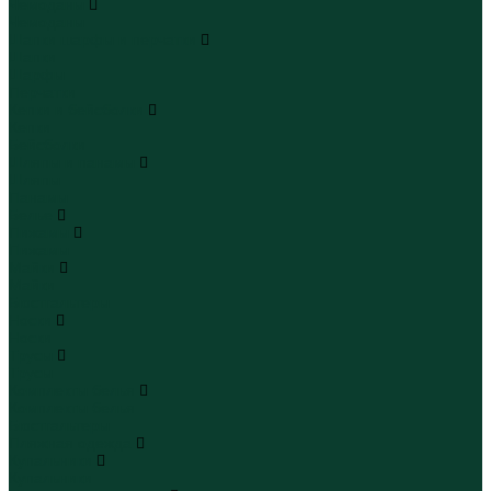
Чемоданы
Чемоданы
Шапки шарфы и перчатки
Шапки
Шарфы
Перчатки
Кепки и бейсболки
Кепки
Бейсболки
Шляпы и панамы
Шляпы
Панамы
Белье
Пижамы
Пижамы
Майки
Майки
Бюстгальтеры
Носки
Носки
Трусы
Трусы
Комплекты белья
Комплекты белья
Бюстгальтеры
Пляжная одежда
Купальники
Купальники