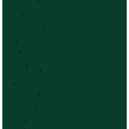
Кроссовки и кеды
Кроссовки
Кеды
Сандалии
Сандалии
Сандалии
Сапоги и полусапоги
Сапоги
Полусапоги
Туфли
Туфли
Сланцы
Шлепанцы
Сланцы
Аксессуары
Галстуки и бабочки
Галстуки
Бабочки
Очки
Очки
Ремни и подтяжки
Ремни
Подтяжки
Сумки и рюкзаки
Сумки
Рюкзаки
Украшения
Украшения