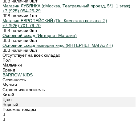
В наличии:
0
шт
Магазин ЛУБЯНКА (г.Москва, Театральный проезд, 5/1, 1 этаж)
+7 (925) 054-25-29
В наличии:
1
шт
Магазин ЕВРОПЕЙСКИЙ (Пл. Киевского вокзала, 2)
+7 (926) 701-79-70
В наличии:
0
шт
Основной склад (Интернет Магазин)
В наличии:
0
шт
Основной склад империя кидс (ИНТЕРНЕТ МАГАЗИН)
В наличии:
0
шт
Отсутствует на всех складах
Пол
Мальчики
Бренд
BARROW KIDS
Сезонность
Мульти
Страна изготовитель
Китай
Цвет
Черный
Похожие товары