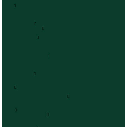
Бермуды
Юбки
Юбки мини
Юбки миди
Юбки макси
Верхняя одежда
Жилеты утепленные
Жилеты утепленные
Куртки и ветровки
Куртки
Ветровки
Бомберы
Зимние куртки и пальто
Зимние куртки
Зимние пальто
Зимние парки
Пальто и плащи
Плащи
Пальто
Шубы
Шубы
Полукомбинезоны и комбинезоны
Комбинезоны утепленные
Полукомбинезоны утепленные
Обувь
Ботинки и полуботинки
Ботинки
Полуботинки