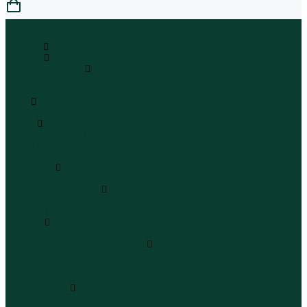
0
...
Каталог
Одежда
Блузы и рубашки
Блузы
Рубашки
Боди
Боди
Брюки
Брюки классические
Брюки спортивные
Брюки повседневные
Водолазки
Водолазки
Джинсы и джинсовки
Джинсы
Джинсовки
Жилеты
Жилеты
Кардиганы джемперы свитеры
Кардиганы
Джемперы
Свитеры
Комбинезоны
Комбинезоны