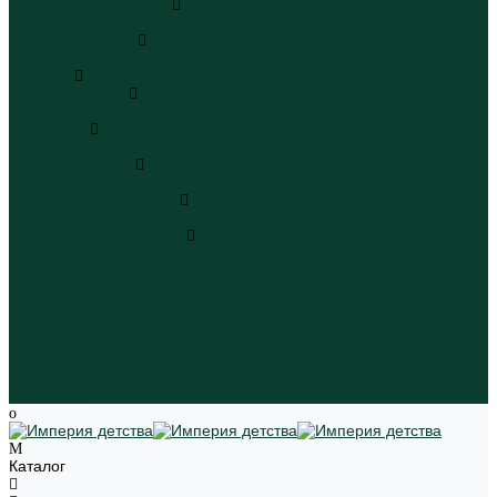
Плавательные шорты
Плавательные шорты
Пляжная одежда
Пляжная одежда
Игрушки
Мягкие игрушки
Мягкие игрушки
Транспорт
Транспорт
Игровые наборы
Игровые наборы
Игрушки для малышей
Игрушки для малышей
Наборы для творчества
Наборы для творчества
Школьная форма
Девочки
Мальчики
Школа
Бренды
Новинки
Распродажа
Магазины
Каталог