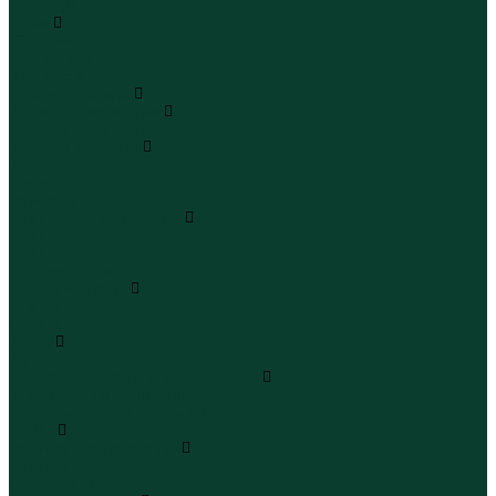
Бермуды
Юбки
Юбки мини
Юбки миди
Юбки макси
Верхняя одежда
Жилеты утепленные
Жилеты утепленные
Куртки и ветровки
Куртки
Ветровки
Бомберы
Зимние куртки и пальто
Зимние куртки
Зимние пальто
Зимние парки
Пальто и плащи
Плащи
Пальто
Шубы
Шубы
Полукомбинезоны и комбинезоны
Комбинезоны утепленные
Полукомбинезоны утепленные
Обувь
Ботинки и полуботинки
Ботинки
Полуботинки