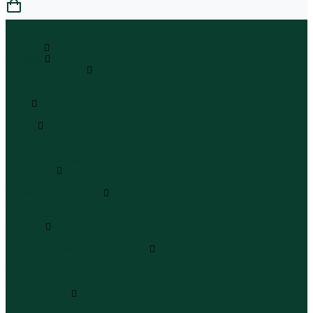
0
...
Каталог
Одежда
Блузы и рубашки
Блузы
Рубашки
Боди
Боди
Брюки
Брюки классические
Брюки спортивные
Брюки повседневные
Водолазки
Водолазки
Джинсы и джинсовки
Джинсы
Джинсовки
Жилеты
Жилеты
Кардиганы джемперы свитеры
Кардиганы
Джемперы
Свитеры
Комбинезоны
Комбинезоны