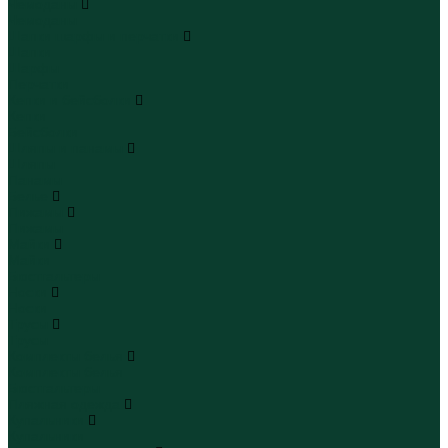
Чемоданы
Чемоданы
Шапки шарфы и перчатки
Шапки
Шарфы
Перчатки
Кепки и бейсболки
Кепки
Бейсболки
Шляпы и панамы
Шляпы
Панамы
Белье
Пижамы
Пижамы
Майки
Майки
Бюстгальтеры
Носки
Носки
Трусы
Трусы
Комплекты белья
Комплекты белья
Бюстгальтеры
Пляжная одежда
Купальники
Купальники