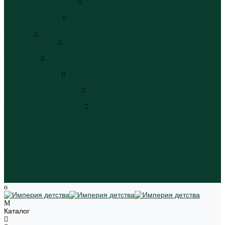
Плавательные шорты
Плавательные шорты
Пляжная одежда
Пляжная одежда
Игрушки
Мягкие игрушки
Мягкие игрушки
Транспорт
Транспорт
Игровые наборы
Игровые наборы
Игрушки для малышей
Игрушки для малышей
Наборы для творчества
Наборы для творчества
Школьная форма
Девочки
Мальчики
Школа
Бренды
Новинки
Распродажа
Магазины
Каталог