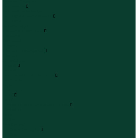
Полукомбинезоны
Комплекты
Комплекты одежды
Леггинсы и велосипедки
Леггинсы
Велосипедки
Пиджаки и костюмы
Пиджаки
Костюмы
Жакеты
Платья и сарафаны
Платья
Сарафаны
Туники
Туники
Толстовки худи свитшоты
Толстовки
Худи
Свитшоты
Топы
Топы
Футболки поло майки лонгсливы
Футболки
Поло
Майки
Лонгсливы
Шорты и бермуды
Шорты