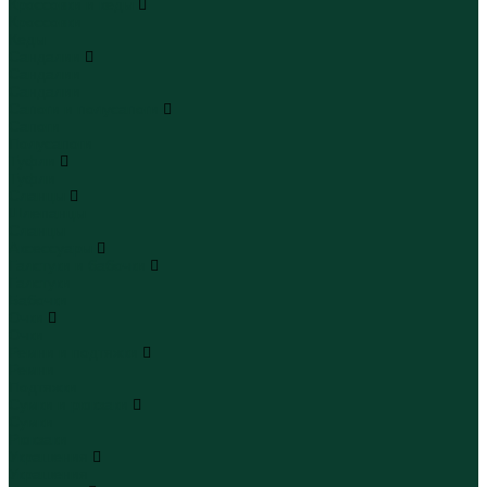
Кроссовки и кеды
Кроссовки
Кеды
Сандалии
Сандалии
Сандалии
Сапоги и полусапоги
Сапоги
Полусапоги
Туфли
Туфли
Сланцы
Шлепанцы
Сланцы
Аксессуары
Галстуки и бабочки
Галстуки
Бабочки
Очки
Очки
Ремни и подтяжки
Ремни
Подтяжки
Сумки и рюкзаки
Сумки
Рюкзаки
Украшения
Украшения