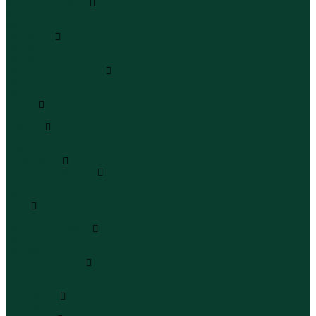
Кроссовки и кеды
Кроссовки
Кеды
Сандалии
Сандалии
Сандалии
Сапоги и полусапоги
Сапоги
Полусапоги
Туфли
Туфли
Сланцы
Шлепанцы
Сланцы
Аксессуары
Галстуки и бабочки
Галстуки
Бабочки
Очки
Очки
Ремни и подтяжки
Ремни
Подтяжки
Сумки и рюкзаки
Сумки
Рюкзаки
Украшения
Украшения