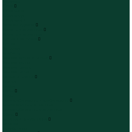
Бермуды
Юбки
Юбки мини
Юбки миди
Юбки макси
Верхняя одежда
Жилеты утепленные
Жилеты утепленные
Куртки и ветровки
Куртки
Ветровки
Бомберы
Зимние куртки и пальто
Зимние куртки
Зимние пальто
Зимние парки
Пальто и плащи
Плащи
Пальто
Шубы
Шубы
Полукомбинезоны и комбинезоны
Комбинезоны утепленные
Полукомбинезоны утепленные
Обувь
Ботинки и полуботинки
Ботинки
Полуботинки