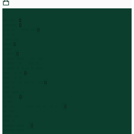
0
...
Каталог
Одежда
Блузы и рубашки
Блузы
Рубашки
Боди
Боди
Брюки
Брюки классические
Брюки спортивные
Брюки повседневные
Водолазки
Водолазки
Джинсы и джинсовки
Джинсы
Джинсовки
Жилеты
Жилеты
Кардиганы джемперы свитеры
Кардиганы
Джемперы
Свитеры
Комбинезоны
Комбинезоны