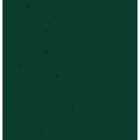
Полукомбинезоны
Комплекты
Комплекты одежды
Леггинсы и велосипедки
Леггинсы
Велосипедки
Пиджаки и костюмы
Пиджаки
Костюмы
Жакеты
Платья и сарафаны
Платья
Сарафаны
Туники
Туники
Толстовки худи свитшоты
Толстовки
Худи
Свитшоты
Топы
Топы
Футболки поло майки лонгсливы
Футболки
Поло
Майки
Лонгсливы
Шорты и бермуды
Шорты