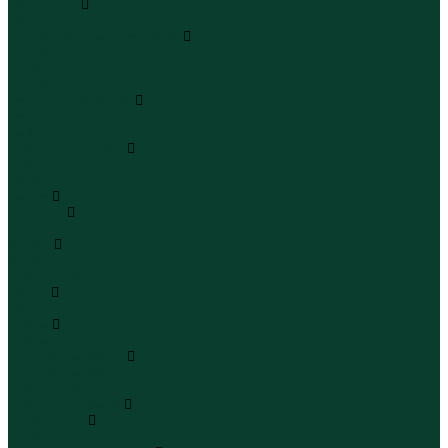
Чемоданы
Чемоданы
Шапки шарфы и перчатки
Шапки
Шарфы
Перчатки
Кепки и бейсболки
Кепки
Бейсболки
Шляпы и панамы
Шляпы
Панамы
Белье
Пижамы
Пижамы
Майки
Майки
Бюстгальтеры
Носки
Носки
Трусы
Трусы
Комплекты белья
Комплекты белья
Бюстгальтеры
Пляжная одежда
Купальники
Купальники