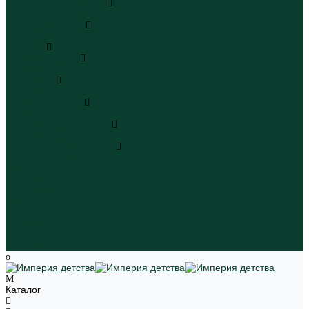
Плавательные шорты
Плавательные шорты
Пляжная одежда
Пляжная одежда
Игрушки
Мягкие игрушки
Мягкие игрушки
Транспорт
Транспорт
Игровые наборы
Игровые наборы
Игрушки для малышей
Игрушки для малышей
Наборы для творчества
Наборы для творчества
Школьная форма
Девочки
Мальчики
Школа
Бренды
Новинки
Распродажа
Магазины
Каталог