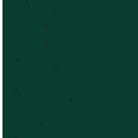
Комплекты
Комплекты одежды
Леггинсы и велосипедки
Леггинсы
Велосипедки
Пиджаки и костюмы
Пиджаки
Костюмы
Жакеты
Платья и сарафаны
Платья
Сарафаны
Туники
Туники
Толстовки худи свитшоты
Толстовки
Худи
Свитшоты
Топы
Топы
Футболки поло майки лонгсливы
Футболки
Поло
Майки
Лонгсливы
Шорты и бермуды
Шорты
Бермуды