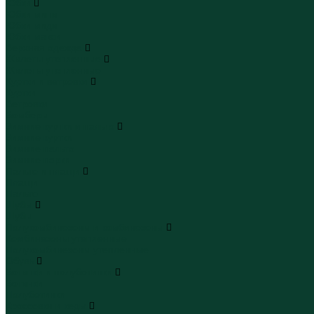
Юбки
Юбки мини
Юбки миди
Юбки макси
Верхняя одежда
Жилеты утепленные
Жилеты утепленные
Куртки и ветровки
Куртки
Ветровки
Бомберы
Зимние куртки и пальто
Зимние куртки
Зимние пальто
Зимние парки
Пальто и плащи
Плащи
Пальто
Шубы
Шубы
Полукомбинезоны и комбинезоны
Комбинезоны утепленные
Полукомбинезоны утепленные
Обувь
Ботинки и полуботинки
Ботинки
Полуботинки
Кроссовки и кеды