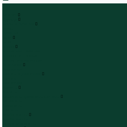
0
...
Каталог
Одежда
Блузы и рубашки
Блузы
Рубашки
Боди
Боди
Брюки
Брюки классические
Брюки спортивные
Брюки повседневные
Водолазки
Водолазки
Джинсы и джинсовки
Джинсы
Джинсовки
Жилеты
Жилеты
Кардиганы джемперы свитеры
Кардиганы
Джемперы
Свитеры
Комбинезоны
Комбинезоны
Полукомбинезоны