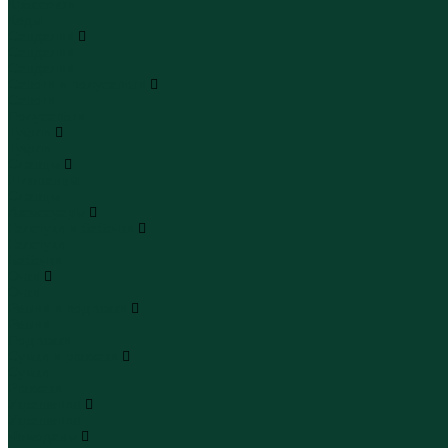
Кроссовки
Кеды
Сандалии
Сандалии
Сандалии
Сапоги и полусапоги
Сапоги
Полусапоги
Туфли
Туфли
Сланцы
Шлепанцы
Сланцы
Аксессуары
Галстуки и бабочки
Галстуки
Бабочки
Очки
Очки
Ремни и подтяжки
Ремни
Подтяжки
Сумки и рюкзаки
Сумки
Рюкзаки
Украшения
Украшения
Чемоданы