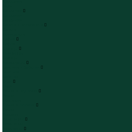
Кроссовки
Кеды
Сандалии
Сандалии
Сандалии
Сапоги и полусапоги
Сапоги
Полусапоги
Туфли
Туфли
Сланцы
Шлепанцы
Сланцы
Аксессуары
Галстуки и бабочки
Галстуки
Бабочки
Очки
Очки
Ремни и подтяжки
Ремни
Подтяжки
Сумки и рюкзаки
Сумки
Рюкзаки
Украшения
Украшения
Чемоданы