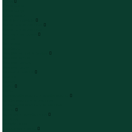
Юбки
Юбки мини
Юбки миди
Юбки макси
Верхняя одежда
Жилеты утепленные
Жилеты утепленные
Куртки и ветровки
Куртки
Ветровки
Бомберы
Зимние куртки и пальто
Зимние куртки
Зимние пальто
Зимние парки
Пальто и плащи
Плащи
Пальто
Шубы
Шубы
Полукомбинезоны и комбинезоны
Комбинезоны утепленные
Полукомбинезоны утепленные
Обувь
Ботинки и полуботинки
Ботинки
Полуботинки
Кроссовки и кеды