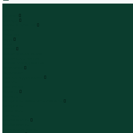
0
...
Каталог
Одежда
Блузы и рубашки
Блузы
Рубашки
Боди
Боди
Брюки
Брюки классические
Брюки спортивные
Брюки повседневные
Водолазки
Водолазки
Джинсы и джинсовки
Джинсы
Джинсовки
Жилеты
Жилеты
Кардиганы джемперы свитеры
Кардиганы
Джемперы
Свитеры
Комбинезоны
Комбинезоны
Полукомбинезоны