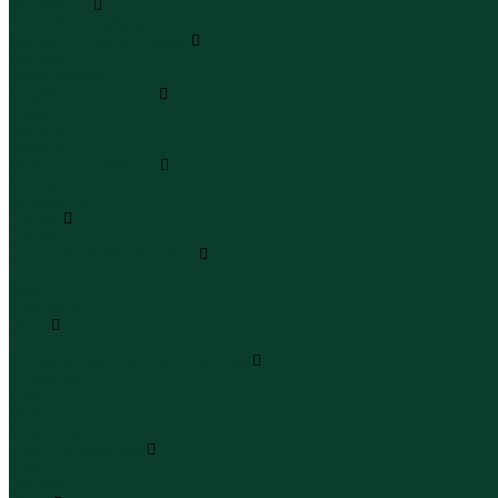
Комплекты
Комплекты одежды
Леггинсы и велосипедки
Леггинсы
Велосипедки
Пиджаки и костюмы
Пиджаки
Костюмы
Жакеты
Платья и сарафаны
Платья
Сарафаны
Туники
Туники
Толстовки худи свитшоты
Толстовки
Худи
Свитшоты
Топы
Топы
Футболки поло майки лонгсливы
Футболки
Поло
Майки
Лонгсливы
Шорты и бермуды
Шорты
Бермуды