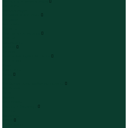
Леггинсы и велосипедки
Леггинсы
Велосипедки
Пиджаки и костюмы
Пиджаки
Костюмы
Жакеты
Платья и сарафаны
Платья
Сарафаны
Туники
Туники
Толстовки худи свитшоты
Толстовки
Худи
Свитшоты
Топы
Топы
Футболки поло майки лонгсливы
Футболки
Поло
Майки
Лонгсливы
Шорты и бермуды
Шорты
Бермуды
Юбки
Юбки мини