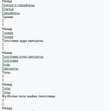
Назад
Платья и сарафаны
Платья
Сарафаны
Туники
Назад
Туники
Туники
Толстовки худи свитшоты
Назад
Толстовки худи свитшоты
Толстовки
Худи
Свитшоты
Топы
Назад
Топы
Топы
Футболки поло майки лонгсливы
Назад