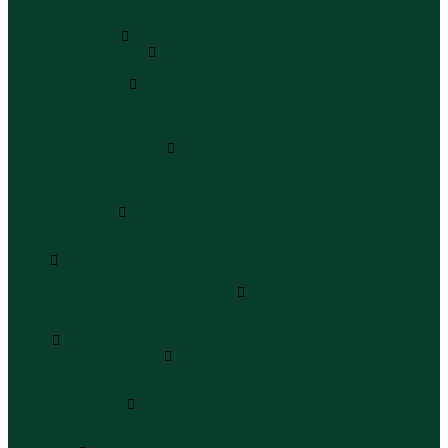
Юбки миди
Юбки макси
Верхняя одежда
Жилеты утепленные
Жилеты утепленные
Куртки и ветровки
Куртки
Ветровки
Бомберы
Зимние куртки и пальто
Зимние куртки
Зимние пальто
Зимние парки
Пальто и плащи
Плащи
Пальто
Шубы
Шубы
Полукомбинезоны и комбинезоны
Комбинезоны утепленные
Полукомбинезоны утепленные
Обувь
Ботинки и полуботинки
Ботинки
Полуботинки
Кроссовки и кеды
Кроссовки
Кеды