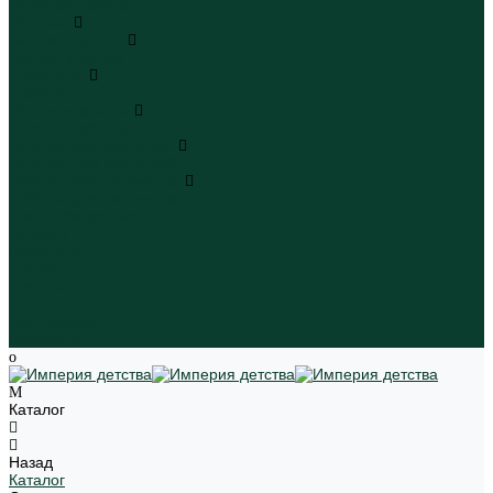
Пляжная одежда
Игрушки
Мягкие игрушки
Мягкие игрушки
Транспорт
Транспорт
Игровые наборы
Игровые наборы
Игрушки для малышей
Игрушки для малышей
Наборы для творчества
Наборы для творчества
Школьная форма
Девочки
Мальчики
Школа
Бренды
Новинки
Распродажа
Магазины
Каталог
Назад
Каталог