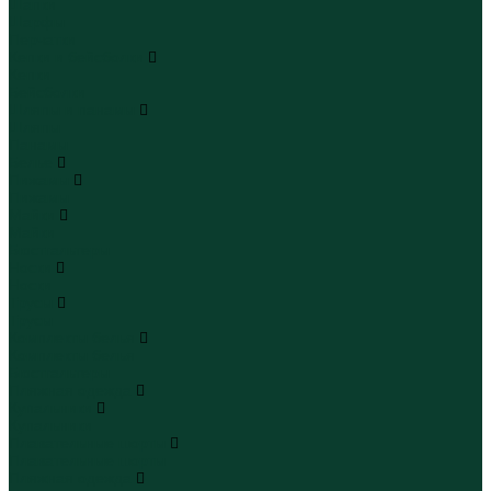
Шапки
Шарфы
Перчатки
Кепки и бейсболки
Кепки
Бейсболки
Шляпы и панамы
Шляпы
Панамы
Белье
Пижамы
Пижамы
Майки
Майки
Бюстгальтеры
Носки
Носки
Трусы
Трусы
Комплекты белья
Комплекты белья
Бюстгальтеры
Пляжная одежда
Купальники
Купальники
Плавательные шорты
Плавательные шорты
Пляжная одежда