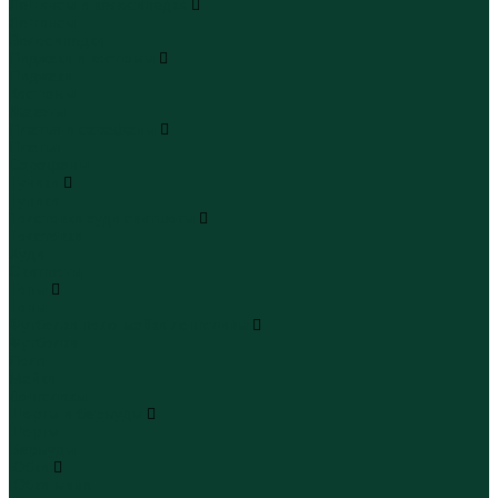
Леггинсы и велосипедки
Леггинсы
Велосипедки
Пиджаки и костюмы
Пиджаки
Костюмы
Жакеты
Платья и сарафаны
Платья
Сарафаны
Туники
Туники
Толстовки худи свитшоты
Толстовки
Худи
Свитшоты
Топы
Топы
Футболки поло майки лонгсливы
Футболки
Поло
Майки
Лонгсливы
Шорты и бермуды
Шорты
Бермуды
Юбки
Юбки мини