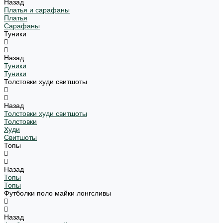
Назад
Платья и сарафаны
Платья
Сарафаны
Туники
Назад
Туники
Туники
Толстовки худи свитшоты
Назад
Толстовки худи свитшоты
Толстовки
Худи
Свитшоты
Топы
Назад
Топы
Топы
Футболки поло майки лонгсливы
Назад