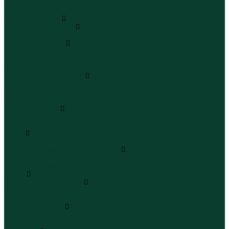
Юбки миди
Юбки макси
Верхняя одежда
Жилеты утепленные
Жилеты утепленные
Куртки и ветровки
Куртки
Ветровки
Бомберы
Зимние куртки и пальто
Зимние куртки
Зимние пальто
Зимние парки
Пальто и плащи
Плащи
Пальто
Шубы
Шубы
Полукомбинезоны и комбинезоны
Комбинезоны утепленные
Полукомбинезоны утепленные
Обувь
Ботинки и полуботинки
Ботинки
Полуботинки
Кроссовки и кеды
Кроссовки
Кеды