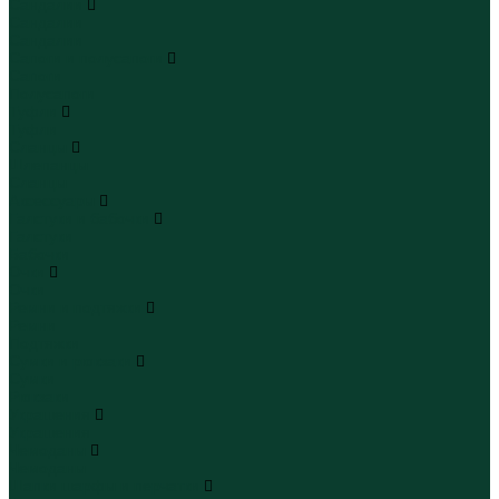
Сандалии
Сандалии
Сандалии
Сапоги и полусапоги
Сапоги
Полусапоги
Туфли
Туфли
Сланцы
Шлепанцы
Сланцы
Аксессуары
Галстуки и бабочки
Галстуки
Бабочки
Очки
Очки
Ремни и подтяжки
Ремни
Подтяжки
Сумки и рюкзаки
Сумки
Рюкзаки
Украшения
Украшения
Чемоданы
Чемоданы
Шапки шарфы и перчатки