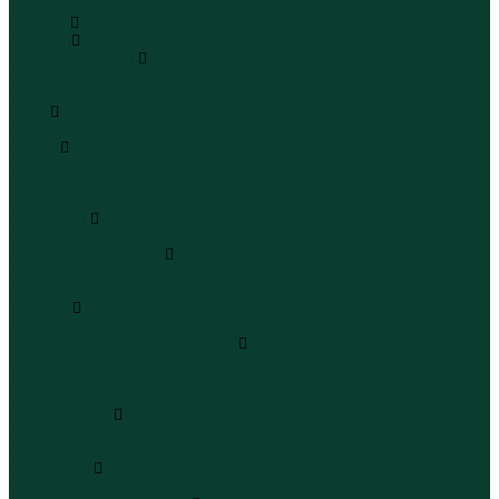
...
Каталог
Одежда
Блузы и рубашки
Блузы
Рубашки
Боди
Боди
Брюки
Брюки классические
Брюки спортивные
Брюки повседневные
Водолазки
Водолазки
Джинсы и джинсовки
Джинсы
Джинсовки
Жилеты
Жилеты
Кардиганы джемперы свитеры
Кардиганы
Джемперы
Свитеры
Комбинезоны
Комбинезоны
Полукомбинезоны
Комплекты
Комплекты одежды