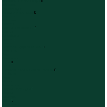
Леггинсы и велосипедки
Леггинсы
Велосипедки
Пиджаки и костюмы
Пиджаки
Костюмы
Жакеты
Платья и сарафаны
Платья
Сарафаны
Туники
Туники
Толстовки худи свитшоты
Толстовки
Худи
Свитшоты
Топы
Топы
Футболки поло майки лонгсливы
Футболки
Поло
Майки
Лонгсливы
Шорты и бермуды
Шорты
Бермуды
Юбки
Юбки мини