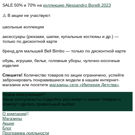
SALE 50% и 70% на
коллекцию Alessandro Borelli 2023
⚠️ В акции не участвуют:
школьные коллекции
аксессуары (рюкзаки, шапки, купальные костюмы и др.) —
только по дисконтной карте
бренд для малышей Bell Bimbo — только по дисконтной карте
обувь, игрушки, белье, головные уборы, чулочно-носочные
изделия
Спешите!
Количество товаров по акции ограничено, успейте
забронировать понравившиеся модели в нашем интернет-
магазине или посетите
магазины сети «Империя Детства»
.
Нужна консультация?
Наши консультанты подробно расскажут о наших товарах и
помогут сделать правильный выбор!
Задать вопрос
О компании
Магазины
Акции
Блог
Программа лояльности