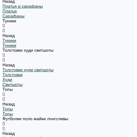
Назад
Платья и сарафаны
Платья
Сарафаны
Туники
Назад
Туники
Туники
Толстовки худи свитшоты
Назад
Толстовки худи свитшоты
Толстовки
Худи
Свитшоты
Топы
Назад
Топы
Топы
Футболки поло майки лонгсливы
Назад