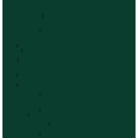
Шапки
Шарфы
Перчатки
Кепки и бейсболки
Кепки
Бейсболки
Шляпы и панамы
Шляпы
Панамы
Белье
Пижамы
Пижамы
Майки
Майки
Бюстгальтеры
Носки
Носки
Трусы
Трусы
Комплекты белья
Комплекты белья
Бюстгальтеры
Пляжная одежда
Купальники
Купальники
Плавательные шорты
Плавательные шорты
Пляжная одежда