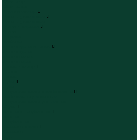
Юбки миди
Юбки макси
Верхняя одежда
Жилеты утепленные
Жилеты утепленные
Куртки и ветровки
Куртки
Ветровки
Бомберы
Зимние куртки и пальто
Зимние куртки
Зимние пальто
Зимние парки
Пальто и плащи
Плащи
Пальто
Шубы
Шубы
Полукомбинезоны и комбинезоны
Комбинезоны утепленные
Полукомбинезоны утепленные
Обувь
Ботинки и полуботинки
Ботинки
Полуботинки
Кроссовки и кеды
Кроссовки
Кеды