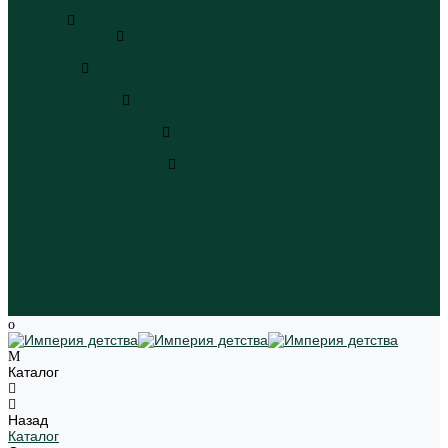
Пляжная одежда
Игрушки
Мягкие игрушки
Мягкие игрушки
Транспорт
Транспорт
Игровые наборы
Игровые наборы
Игрушки для малышей
Игрушки для малышей
Наборы для творчества
Наборы для творчества
Школьная форма
Девочки
Мальчики
Школа
Бренды
Новинки
Распродажа
Магазины
Каталог
Назад
Каталог