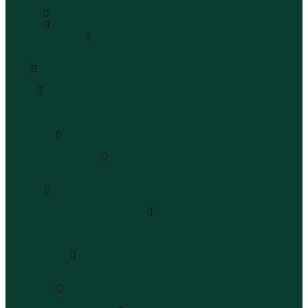
...
Каталог
Одежда
Блузы и рубашки
Блузы
Рубашки
Боди
Боди
Брюки
Брюки классические
Брюки спортивные
Брюки повседневные
Водолазки
Водолазки
Джинсы и джинсовки
Джинсы
Джинсовки
Жилеты
Жилеты
Кардиганы джемперы свитеры
Кардиганы
Джемперы
Свитеры
Комбинезоны
Комбинезоны
Полукомбинезоны
Комплекты
Комплекты одежды