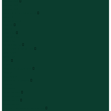
Сандалии
Сандалии
Сандалии
Сапоги и полусапоги
Сапоги
Полусапоги
Туфли
Туфли
Сланцы
Шлепанцы
Сланцы
Аксессуары
Галстуки и бабочки
Галстуки
Бабочки
Очки
Очки
Ремни и подтяжки
Ремни
Подтяжки
Сумки и рюкзаки
Сумки
Рюкзаки
Украшения
Украшения
Чемоданы
Чемоданы
Шапки шарфы и перчатки