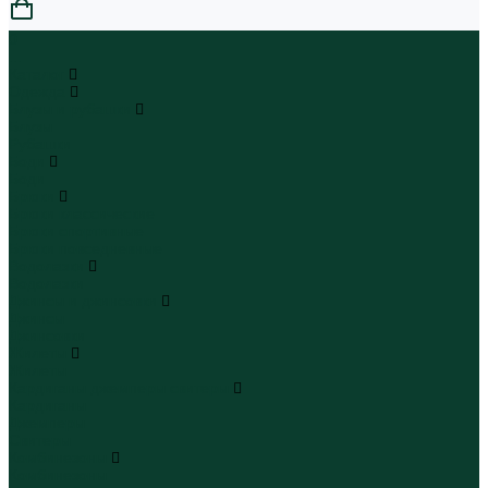
0
...
Каталог
Одежда
Блузы и рубашки
Блузы
Рубашки
Боди
Боди
Брюки
Брюки классические
Брюки спортивные
Брюки повседневные
Водолазки
Водолазки
Джинсы и джинсовки
Джинсы
Джинсовки
Жилеты
Жилеты
Кардиганы джемперы свитеры
Кардиганы
Джемперы
Свитеры
Комбинезоны
Комбинезоны