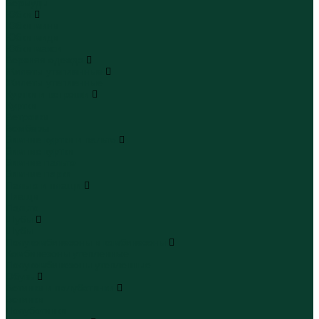
Бермуды
Юбки
Юбки мини
Юбки миди
Юбки макси
Верхняя одежда
Жилеты утепленные
Жилеты утепленные
Куртки и ветровки
Куртки
Ветровки
Бомберы
Зимние куртки и пальто
Зимние куртки
Зимние пальто
Зимние парки
Пальто и плащи
Плащи
Пальто
Шубы
Шубы
Полукомбинезоны и комбинезоны
Комбинезоны утепленные
Полукомбинезоны утепленные
Обувь
Ботинки и полуботинки
Ботинки
Полуботинки