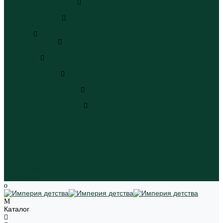
Плавательные шорты
Плавательные шорты
Пляжная одежда
Пляжная одежда
Игрушки
Мягкие игрушки
Мягкие игрушки
Транспорт
Транспорт
Игровые наборы
Игровые наборы
Игрушки для малышей
Игрушки для малышей
Наборы для творчества
Наборы для творчества
Школьная форма
Девочки
Мальчики
Школа
Бренды
Новинки
Распродажа
Магазины
Каталог