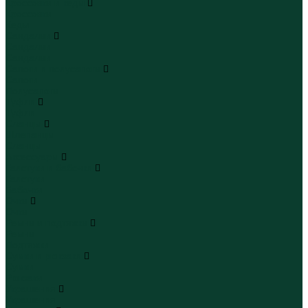
Кроссовки и кеды
Кроссовки
Кеды
Сандалии
Сандалии
Сандалии
Сапоги и полусапоги
Сапоги
Полусапоги
Туфли
Туфли
Сланцы
Шлепанцы
Сланцы
Аксессуары
Галстуки и бабочки
Галстуки
Бабочки
Очки
Очки
Ремни и подтяжки
Ремни
Подтяжки
Сумки и рюкзаки
Сумки
Рюкзаки
Украшения
Украшения