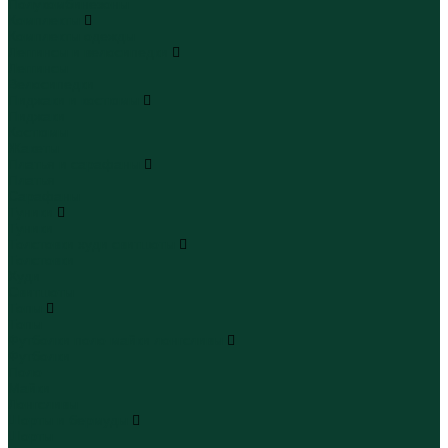
Полукомбинезоны
Комплекты
Комплекты одежды
Леггинсы и велосипедки
Леггинсы
Велосипедки
Пиджаки и костюмы
Пиджаки
Костюмы
Жакеты
Платья и сарафаны
Платья
Сарафаны
Туники
Туники
Толстовки худи свитшоты
Толстовки
Худи
Свитшоты
Топы
Топы
Футболки поло майки лонгсливы
Футболки
Поло
Майки
Лонгсливы
Шорты и бермуды
Шорты