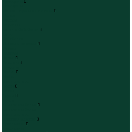
Чемоданы
Чемоданы
Шапки шарфы и перчатки
Шапки
Шарфы
Перчатки
Кепки и бейсболки
Кепки
Бейсболки
Шляпы и панамы
Шляпы
Панамы
Белье
Пижамы
Пижамы
Майки
Майки
Бюстгальтеры
Носки
Носки
Трусы
Трусы
Комплекты белья
Комплекты белья
Бюстгальтеры
Пляжная одежда
Купальники
Купальники