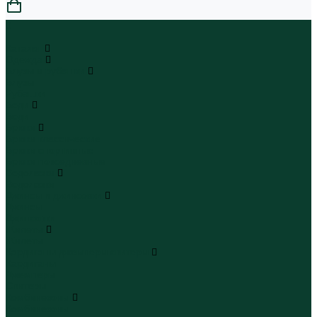
0
...
Каталог
Одежда
Блузы и рубашки
Блузы
Рубашки
Боди
Боди
Брюки
Брюки классические
Брюки спортивные
Брюки повседневные
Водолазки
Водолазки
Джинсы и джинсовки
Джинсы
Джинсовки
Жилеты
Жилеты
Кардиганы джемперы свитеры
Кардиганы
Джемперы
Свитеры
Комбинезоны
Комбинезоны