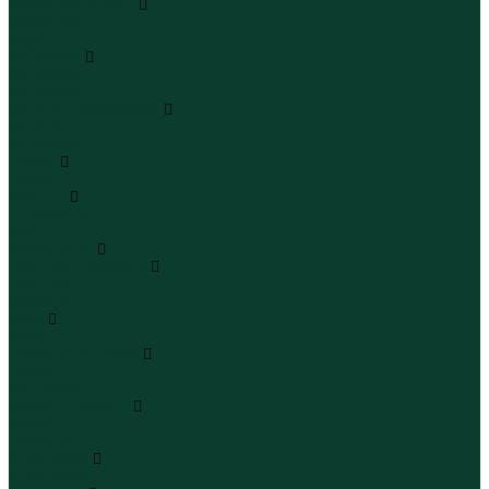
Кроссовки и кеды
Кроссовки
Кеды
Сандалии
Сандалии
Сандалии
Сапоги и полусапоги
Сапоги
Полусапоги
Туфли
Туфли
Сланцы
Шлепанцы
Сланцы
Аксессуары
Галстуки и бабочки
Галстуки
Бабочки
Очки
Очки
Ремни и подтяжки
Ремни
Подтяжки
Сумки и рюкзаки
Сумки
Рюкзаки
Украшения
Украшения