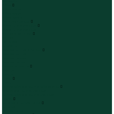
Бермуды
Юбки
Юбки мини
Юбки миди
Юбки макси
Верхняя одежда
Жилеты утепленные
Жилеты утепленные
Куртки и ветровки
Куртки
Ветровки
Бомберы
Зимние куртки и пальто
Зимние куртки
Зимние пальто
Зимние парки
Пальто и плащи
Плащи
Пальто
Шубы
Шубы
Полукомбинезоны и комбинезоны
Комбинезоны утепленные
Полукомбинезоны утепленные
Обувь
Ботинки и полуботинки
Ботинки
Полуботинки