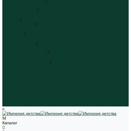
Плавательные шорты
Плавательные шорты
Пляжная одежда
Пляжная одежда
Игрушки
Мягкие игрушки
Мягкие игрушки
Транспорт
Транспорт
Игровые наборы
Игровые наборы
Игрушки для малышей
Игрушки для малышей
Наборы для творчества
Наборы для творчества
Школьная форма
Девочки
Мальчики
Школа
Бренды
Новинки
Распродажа
Магазины
Каталог