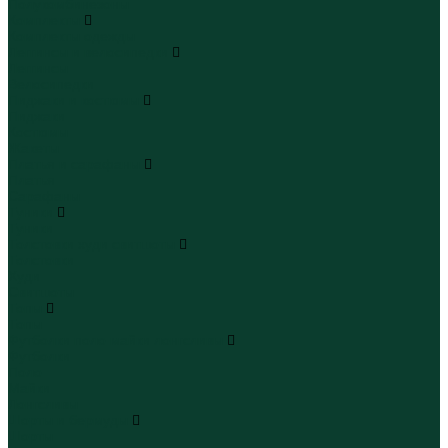
Полукомбинезоны
Комплекты
Комплекты одежды
Леггинсы и велосипедки
Леггинсы
Велосипедки
Пиджаки и костюмы
Пиджаки
Костюмы
Жакеты
Платья и сарафаны
Платья
Сарафаны
Туники
Туники
Толстовки худи свитшоты
Толстовки
Худи
Свитшоты
Топы
Топы
Футболки поло майки лонгсливы
Футболки
Поло
Майки
Лонгсливы
Шорты и бермуды
Шорты