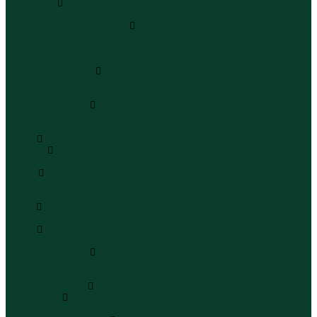
Чемоданы
Чемоданы
Шапки шарфы и перчатки
Шапки
Шарфы
Перчатки
Кепки и бейсболки
Кепки
Бейсболки
Шляпы и панамы
Шляпы
Панамы
Белье
Пижамы
Пижамы
Майки
Майки
Бюстгальтеры
Носки
Носки
Трусы
Трусы
Комплекты белья
Комплекты белья
Бюстгальтеры
Пляжная одежда
Купальники
Купальники