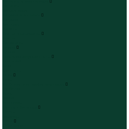
Леггинсы и велосипедки
Леггинсы
Велосипедки
Пиджаки и костюмы
Пиджаки
Костюмы
Жакеты
Платья и сарафаны
Платья
Сарафаны
Туники
Туники
Толстовки худи свитшоты
Толстовки
Худи
Свитшоты
Топы
Топы
Футболки поло майки лонгсливы
Футболки
Поло
Майки
Лонгсливы
Шорты и бермуды
Шорты
Бермуды
Юбки
Юбки мини