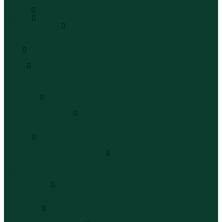
...
Каталог
Одежда
Блузы и рубашки
Блузы
Рубашки
Боди
Боди
Брюки
Брюки классические
Брюки спортивные
Брюки повседневные
Водолазки
Водолазки
Джинсы и джинсовки
Джинсы
Джинсовки
Жилеты
Жилеты
Кардиганы джемперы свитеры
Кардиганы
Джемперы
Свитеры
Комбинезоны
Комбинезоны
Полукомбинезоны
Комплекты
Комплекты одежды