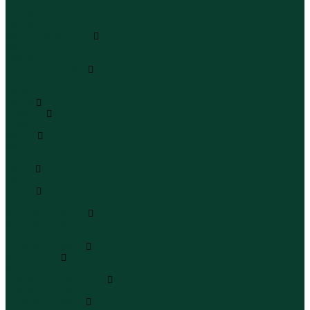
Шапки
Шарфы
Перчатки
Кепки и бейсболки
Кепки
Бейсболки
Шляпы и панамы
Шляпы
Панамы
Белье
Пижамы
Пижамы
Майки
Майки
Бюстгальтеры
Носки
Носки
Трусы
Трусы
Комплекты белья
Комплекты белья
Бюстгальтеры
Пляжная одежда
Купальники
Купальники
Плавательные шорты
Плавательные шорты
Пляжная одежда