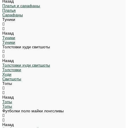
Назад
Платья и сарафаны
Платья
Сарафаны
Туники
Назад
Туники
Туники
Толстовки худи свитшоты
Назад
Толстовки худи свитшоты
Толстовки
Худи
Свитшоты
Топы
Назад
Топы
Топы
Футболки поло майки лонгсливы
Назад