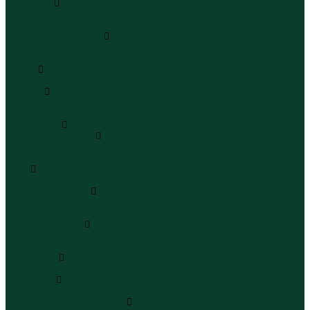
Сандалии
Сандалии
Сандалии
Сапоги и полусапоги
Сапоги
Полусапоги
Туфли
Туфли
Сланцы
Шлепанцы
Сланцы
Аксессуары
Галстуки и бабочки
Галстуки
Бабочки
Очки
Очки
Ремни и подтяжки
Ремни
Подтяжки
Сумки и рюкзаки
Сумки
Рюкзаки
Украшения
Украшения
Чемоданы
Чемоданы
Шапки шарфы и перчатки