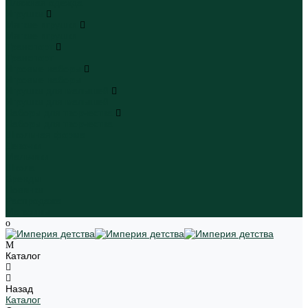
Пляжная одежда
Игрушки
Мягкие игрушки
Мягкие игрушки
Транспорт
Транспорт
Игровые наборы
Игровые наборы
Игрушки для малышей
Игрушки для малышей
Наборы для творчества
Наборы для творчества
Школьная форма
Девочки
Мальчики
Школа
Бренды
Новинки
Распродажа
Магазины
Каталог
Назад
Каталог