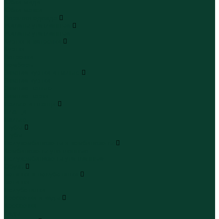
Юбки миди
Юбки макси
Верхняя одежда
Жилеты утепленные
Жилеты утепленные
Куртки и ветровки
Куртки
Ветровки
Бомберы
Зимние куртки и пальто
Зимние куртки
Зимние пальто
Зимние парки
Пальто и плащи
Плащи
Пальто
Шубы
Шубы
Полукомбинезоны и комбинезоны
Комбинезоны утепленные
Полукомбинезоны утепленные
Обувь
Ботинки и полуботинки
Ботинки
Полуботинки
Кроссовки и кеды
Кроссовки
Кеды